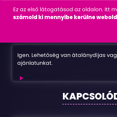
06 20 457 00 77
wordpress
gyakra
Ez az első látogatásod az oldalon. Itt 
CÉGINFORMÁC
számold ki mennyibe kerülne webold
H
A
Igen. Lehetőség van átalánydíjas vag
ajánlatunkat.
Ha
KAPCSOLÓ
nem
szeretném
frissíteni