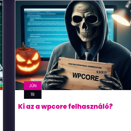
JÚN
19
Ki az a wpcore felhasználó?