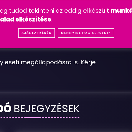
n feltett kérdések
mesterséges intelligencia
youtube 
meg tudod tekinteni az eddig elkészült
munká
IÓK
REFERENCIÁK
SZOLGÁLTATÁSOK
ÁRA
alad elkészítése
.
N
E
M
S
Z
E
R
E
T
N
É
M
F
R
I
S
S
Í
T
E
N
I
A
S
A
J
Á
T
AJÁNLATKÉRÉS
MENNYIBE FOG KERÜLNI?
y eseti megállapodásra is. Kérje
DÓ
BEJEGYZÉSEK