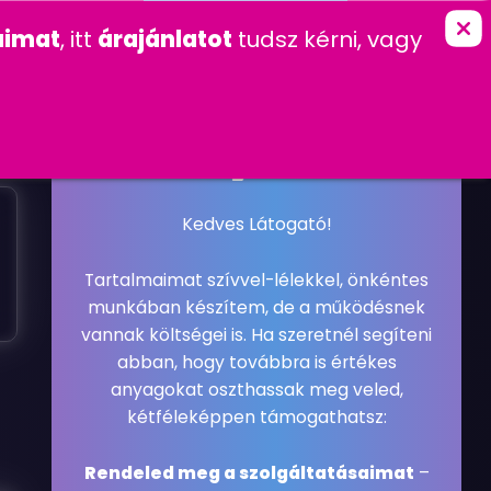
marketing
imat
, itt
árajánlatot
tudsz kérni, vagy
K
KAPCSOLAT
FŐOLDAL
»
GYAKRAN FELTETT KÉRDÉSEK
W
.
.
.
2019. JANUÁR 1. KEDD
GYAKRAN FELTETT KÉRDÉSEK
#GYAKRAN FELTETT KÉRDÉSEK
Kedves Látogató!
Tartalmaimat szívvel-lélekkel, önkéntes
munkában készítem, de a működésnek
vannak költségei is. Ha szeretnél segíteni
abban, hogy továbbra is értékes
anyagokat oszthassak meg veled,
kétféleképpen támogathatsz:
Rendeled meg a szolgáltatásaimat
–