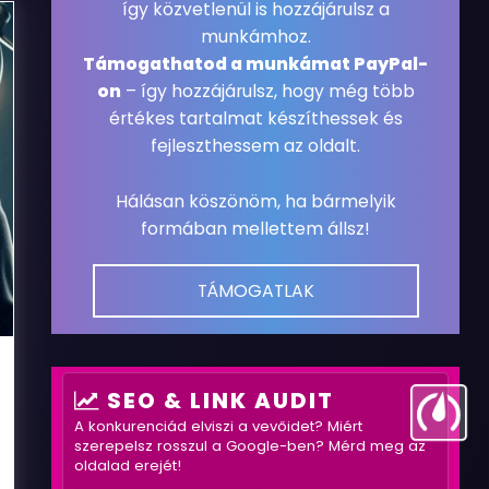
így közvetlenül is hozzájárulsz a
munkámhoz.
Támogathatod a munkámat PayPal-
on
– így hozzájárulsz, hogy még több
értékes tartalmat készíthessek és
fejleszthessem az oldalt.
Hálásan köszönöm, ha bármelyik
formában mellettem állsz!
TÁMOGATLAK
SEO & LINK AUDIT
A konkurenciád elviszi a vevőidet? Miért
szerepelsz rosszul a Google-ben? Mérd meg az
oldalad erejét!