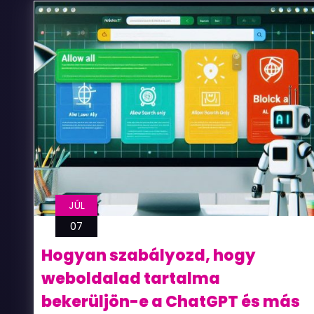
a
saját
webhelyem
tartalmát,
akkor
ebben
tudnak
segíteni?
JÚL
07
Hogyan szabályozd, hogy
weboldalad tartalma
bekerüljön-e a ChatGPT és más