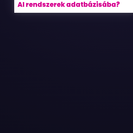
AI rendszerek adatbázisába?