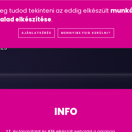
n feltett kérdések
mesterséges intelligencia
youtube 
meg tudod tekinteni az eddig elkészült
munká
IÓK
REFERENCIÁK
SZOLGÁLTATÁSOK
ÁRA
alad elkészítése
.
A
J
Á
N
L
A
T
K
É
R
É
S
AJÁNLATKÉRÉS
MENNYIBE FOG KERÜLNI?
ázs
INFO
év tapasztalat és
elkészült weboldal a garancia
18
476