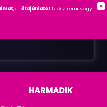
marketing
Ingyenes szolgáltatások
imat
, itt
árajánlatot
tudsz kérni, vagy
K
KAPCSOLAT
FŐOLDAL
»
KAPCSOLAT
HARMADIK