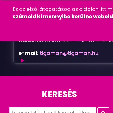
06 20 457 00 77
wordpress
gyakra
Ez az első látogatásod az oldalon. Itt 
CÉGINFORMÁC
számold ki mennyibe kerülne webold
mobil:
06 20 457 00 77 – Katona Bal
e-mail:
tigaman@tigaman.hu
Ajánlatkérés
KERESÉS