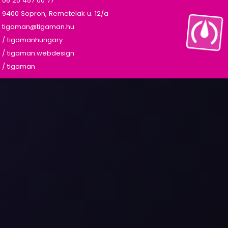
06 20 457 00 77
9400 Sopron, Remetelak u. 12/a
tigaman@tigaman.hu
/ tigamanhungary
/ tigaman.webdesign
/ tigaman