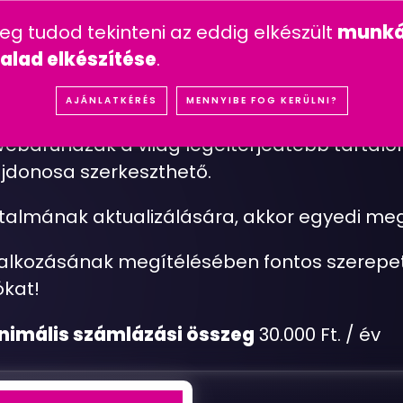
n feltett kérdések
mesterséges intelligencia
youtube 
meg tudod tekinteni az eddig elkészült
munká
IÓK
REFERENCIÁK
SZOLGÁLTATÁSOK
ÁRA
alad elkészítése
.
K
A
R
B
A
N
T
A
R
T
Á
S
AJÁNLATKÉRÉS
MENNYIBE FOG KERÜLNI?
 webáruházak a világ legelterjedtebb tartalo
jdonosa szerkeszthető.
talmának aktualizálására, akkor egyedi meg
lalkozásának megítélésében fontos szerepet
ókat!
nimális számlázási összeg
30.000 Ft. / év