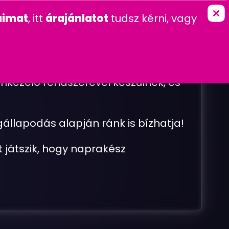
marketing
Ingyenes szolgáltatások
imat
, itt
árajánlatot
tudsz kérni, vagy
K
KAPCSOLAT
FŐOLDAL
»
SZOLGÁLTATÁSOK
mkezelő rendszerével készülnek, és
állapodás alapján ránk is bízhatja!
 játszik, hogy naprakész