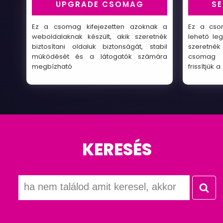
UPGRADE CSOMAG
S
Ez a csomag kifejezetten azoknak a
Ez a cso
weboldalaknak készült, akik szeretnék
lehető le
biztosítani oldaluk biztonságát, stabil
szeretn
működését és a látogatók számára
csomag 
megbízható
frissítjük a
KERESÉS