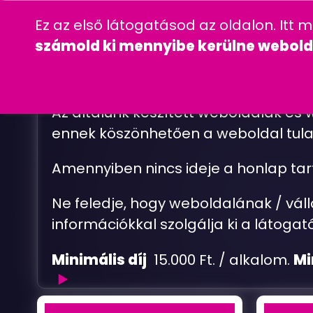
06 20 457 00 77
wordpress
gyakra
Ez az első látogatásod az oldalon. Itt 
CÉGINFORMÁC
számold ki mennyibe kerülne webold
Az általunk készített weboldalak és
ennek köszönhetően a weboldal tula
Amennyiben nincs ideje a honlap tar
Ne feledje, hogy weboldalának / vál
információkkal szolgálja ki a látogat
Minimális díj
15.000 Ft. / alkalom.
Mi
Karbantartás