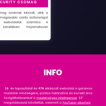
ECURITY CSOMAG
mag azoknak készült, akik a
gmagasabb szintű biztonságot
ék weboldaluk számára. A
keretében folyamatosan
INFO
év tapasztalat és
elkészült weboldal a garancia
18
476
munkánk minőségére, pontos határidőre és korrekt árra.
Szolgáltatásainkat a
mesterséges intelligencia
17
megoldásaival bővítettük, valamint a
YouTube-sikerhez