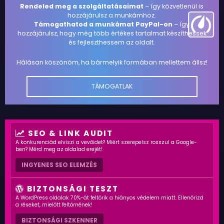
Rendeled meg a szolgáltatásaimat
– így közvetlenül is
hozzájárulsz a munkámhoz.
Támogathatod a munkámat PayPal-on
– így
hozzájárulsz, hogy még több értékes tartalmat készíthessek
és fejleszthessem az oldalt.
Hálásan köszönöm, ha bármelyik formában mellettem állsz!
TÁMOGATLAK
SEO & LINK AUDIT
A konkurenciád elviszi a vevőidet? Miért szerepelsz rosszul a Google-
ben? Mérd meg az oldalad erejét!
INGYENES SEO ELEMZÉS
BIZTONSÁGI TESZT
A WordPress oldalak 70%-át feltörik a hiányos védelem miatt. Ellenőrizd
a réseket, mielőtt feltörnének!
BIZTONSÁGI SZKENNER