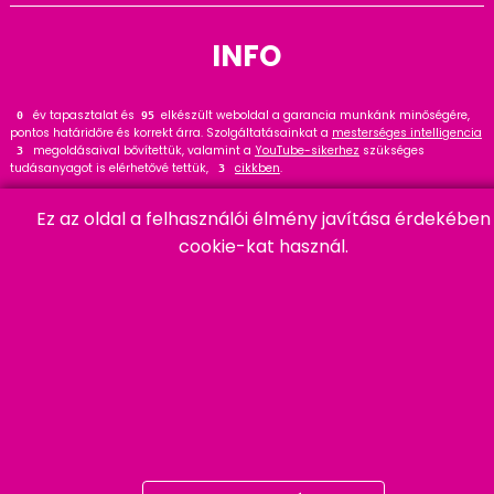
INFO
év tapasztalat és
elkészült weboldal a garancia munkánk minőségére,
0
118
pontos határidőre és korrekt árra. Szolgáltatásainkat a
mesterséges intelligencia
megoldásaival bővítettük, valamint a
YouTube-sikerhez
szükséges
3
tudásanyagot is elérhetővé tettük,
cikkben
.
3
Tekintse meg
referenciáinkat
, ahol
hasznos tanácsot talál. Wordpress
35
Ez az oldal a felhasználói élmény javítása érdekében
szakértőként ajánlom a
cikket és bővítményt
.
22
cookie-kat használ.
HARMADIK
06 20 457 00 77
9400 Sopron, Remetelak u. 12/a
tigaman@tigaman.hu
/ tigamanhungary