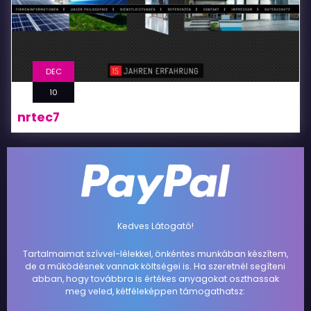
DEC
10
nrtec7
Kedves Látogató!
Tartalmaimat szívvel-lélekkel, önkéntes munkában készítem,
de a működésnek vannak költségei is. Ha szeretnél segíteni
abban, hogy továbbra is értékes anyagokat oszthassak
meg veled, kétféleképpen támogathatsz: