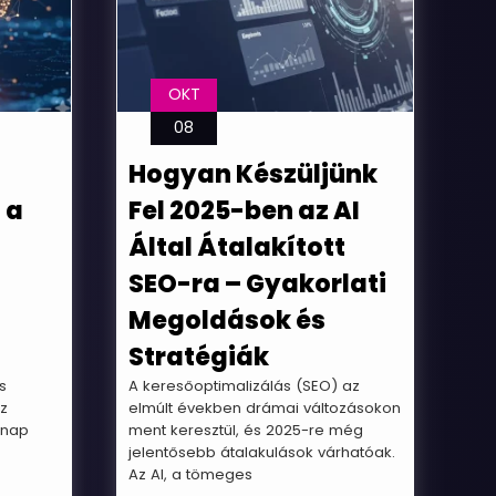
OKT
08
Hogyan Készüljünk
 a
Fel 2025-ben az AI
Által Átalakított
SEO-ra – Gyakorlati
Megoldások és
Stratégiák
s
A keresőoptimalizálás (SEO) az
az
elmúlt években drámai változásokon
gnap
ment keresztül, és 2025-re még
jelentősebb átalakulások várhatóak.
Az AI, a tömeges