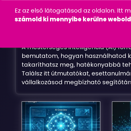
06 20 457 00 77
wordpress
gyakra
Ez az első látogatásod az oldalon. Itt 
CÉGINFORMÁC
számold ki mennyibe kerülne webold
A mesterséges intelligencia (AI) for
bemutatom, hogyan használhatod ki 
takaríthatsz meg, hatékonyabbá tehe
Találsz itt útmutatókat, esettanulmá
vállalkozásod megbízható segítőtár