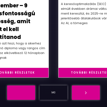
A keresőoptimalizálás (SEO)
ember – 9
elmúlt években drámai vált
sfontosságú
ment keresztül, és 2025-re 
jelentősebb átalakulások vá
sség, amit
Az AI, a tömeges
 el kell
títanod
 azt hiszi, hogy a sikerhez
ő diploma vagy rangos cím
e az elkövetkező 12 hónapban
gnak
OVÁBBI RÉSZLETEK
TOVÁBBI RÉSZLETE
1#3