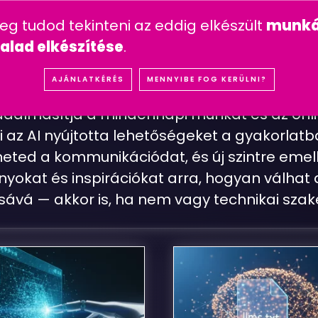
n feltett kérdések
mesterséges intelligencia
youtube 
meg tudod tekinteni az eddig elkészült
munká
IÓK
REFERENCIÁK
SZOLGÁLTATÁSOK
ÁRA
alad elkészítése
.
M
E
S
T
E
R
S
É
G
E
S
I
N
T
E
L
L
I
G
E
N
C
I
A
AJÁNLATKÉRÉS
MENNYIBE FOG KERÜLNI?
radalmasítja a mindennapi munkát és az onli
az AI nyújtotta lehetőségeket a gyakorlatb
ted a kommunikációdat, és új szintre emelhe
nyokat és inspirációkat arra, hogyan válhat 
sává — akkor is, ha nem vagy technikai sza