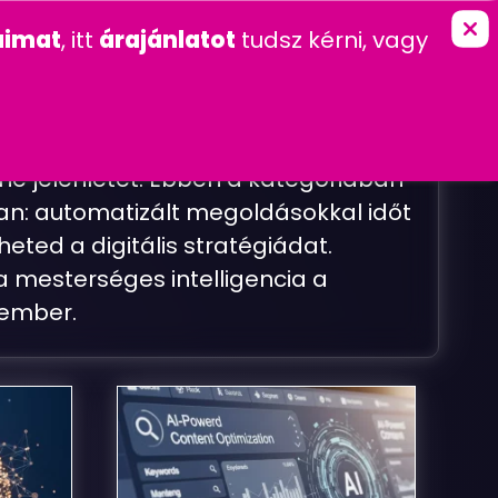
marketing
imat
, itt
árajánlatot
tudsz kérni, vagy
K
KAPCSOLAT
FŐOLDAL
GYAKRAN FELTETT KÉRDÉSEK
ne jelenlétet. Ebben a kategóriában
an: automatizált megoldásokkal időt
ted a digitális stratégiádat.
a mesterséges intelligencia a
kember.