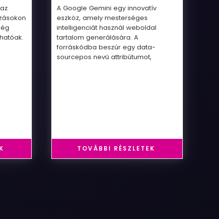
 az
A Google Gemini egy innovatív
ozásokon
eszköz, amely mesterséges
még
intelligenciát használ weboldal
rhatóak.
tartalom generálására. A
forráskódba beszúr egy data-
sourcepos nevű attribútumot,
K
TOVÁBBI RÉSZLETEK