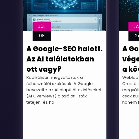
JÚL
J
08
2
A Google-SEO halott.
A Go
Az AI találatokban
vége
ott vagy?
a kö
Radikálisan megváltoztak a
Weblap 
felhasználói szokások. A Google
Ön is és
bevezette az AI alapú áttekintéseket
megvált
(AI Overviews) a találati listák
csak ku
tetején, és ha
hanem 