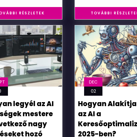
OVÁBBI RÉSZLETEK
TOVÁBBI RÉSZLETE
PT
DEC
0
02
an legyél az AI
Hogyan Alakítja
ségek mestere
az AI a
vetkező nagy
Keresőoptimaliz
téseket hozó
2025-ben?