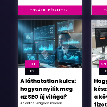
TOVÁBBI RÉSZLETEK
T
OKT
SZE
03
3
A láthatatlan kulcs:
Hogy
hogyan nyílik meg
kész
az SEO új világa?
a kö
Az online világban minden
fize