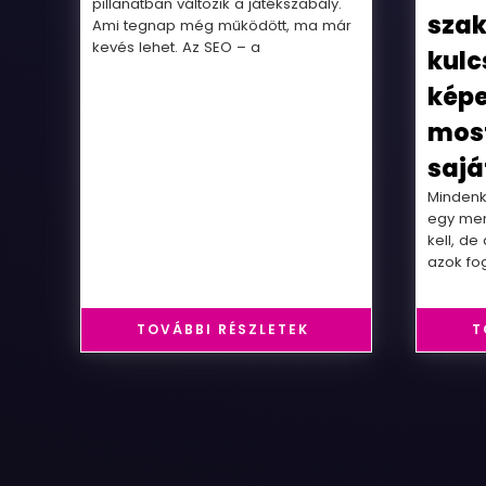
pillanatban változik a játékszabály.
szak
Ami tegnap még működött, ma már
kevés lehet. Az SEO – a
kulc
képe
most
sajá
Mindenki
egy men
kell, d
azok fo
TOVÁBBI RÉSZLETEK
T