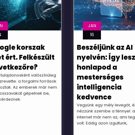
AN
JAN
4
16
ogle korszak
Beszéljünk az AI
t ért. Felkészült
nyelvén: Így lesz
vetkezőre?
honlapod a
tulajdonosként valószínűleg
mesterséges
zrevette: a forgalmi források
intelligencia
oztak. Az emberek már nem
lcsszavakat gépelnek be,
kedvence
kérdeznek.
Vegyünk egy mély levegőt, é
nézzünk szembe a ténnyel: 
internet már nem az, ami te
volt. Eddig azon izgultunk,