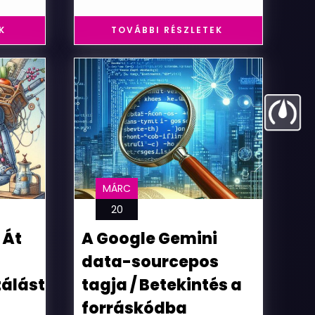
K
TOVÁBBI RÉSZLETEK
MÁRC
20
 Át
A Google Gemini
data-sourcepos
álást
tagja / Betekintés a
forráskódba