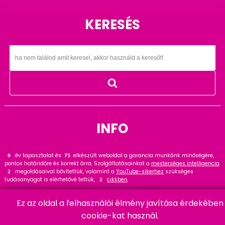
Domain
név
KERESÉS
ellenőrzés
INFO
év tapasztalat és
elkészült weboldal a garancia munkánk minőségére,
0
82
pontos határidőre és korrekt árra. Szolgáltatásainkat a
mesterséges intelligencia
megoldásaival bővítettük, valamint a
YouTube-sikerhez
szükséges
2
tudásanyagot is elérhetővé tettük,
cikkben
.
2
Tekintse meg
referenciáinkat
, ahol
hasznos tanácsot talál. Wordpress
24
szakértőként ajánlom a
cikket és bővítményt
.
Ez az oldal a felhasználói élmény javítása érdekében
15
cookie-kat használ.