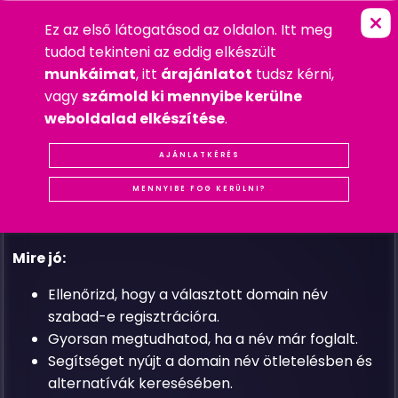
Ez az első látogatásod az oldalon. Itt meg
D
O
M
A
I
N
N
É
V
E
L
L
E
N
Ő
R
Z
É
S
FŐOLDAL
»
SZOLGÁLTATÁSOK
»
DOMAIN ÉS TÁRHELY
tudod tekinteni az eddig elkészült
munkáimat
, itt
árajánlatot
tudsz kérni,
vagy
számold ki mennyibe kerülne
Ez a szolgáltatás lehetővé teszi, hogy gyorsan és
weboldalad elkészítése
.
egyszerűen ellenőrizd, elérhető-e a kívánt domain
név. Ideális kezdő vállalkozások, webfejlesztők és
AJÁNLATKÉRÉS
kreatív projektek számára, akik szeretnének
MENNYIBE FOG KERÜLNI?
biztosítani egy egyedi és könnyen megjegyezhető
webcímet.
Mire jó:
Ellenőrizd, hogy a választott domain név
szabad-e regisztrációra.
Gyorsan megtudhatod, ha a név már foglalt.
Segítséget nyújt a domain név ötletelésben és
alternatívák keresésében.