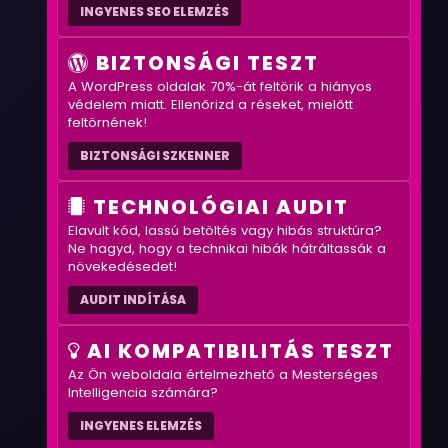
INGYENES SEO ELEMZÉS
BIZTONSÁGI TESZT
A WordPress oldalak 70%-át feltörik a hiányos
védelem miatt. Ellenőrizd a réseket, mielőtt
feltörnének!
BIZTONSÁGI SZKENNER
TECHNOLÓGIAI AUDIT
Elavult kód, lassú betöltés vagy hibás struktúra?
Ne hagyd, hogy a technikai hibák hátráltassák a
növekedésedet!
AUDIT INDÍTÁSA
AI KOMPATIBILITÁS TESZT
Az Ön weboldala értelmezhető a Mesterséges
Intelligencia számára?
INGYENES ELEMZÉS