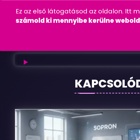
06 20 457 00 77
wordpress
gyakra
Ez az első látogatásod az oldalon. Itt 
CÉGINFORMÁC
számold ki mennyibe kerülne webold
Roxdent
KAPCSOLÓ