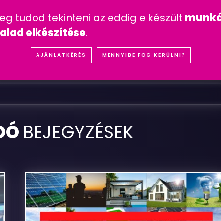
n feltett kérdések
mesterséges intelligencia
youtube 
meg tudod tekinteni az eddig elkészült
munká
IÓK
REFERENCIÁK
SZOLGÁLTATÁSOK
ÁRA
alad elkészítése
.
R
O
X
D
E
N
T
AJÁNLATKÉRÉS
MENNYIBE FOG KERÜLNI?
DÓ
BEJEGYZÉSEK