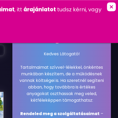
marketing
imat
, itt
árajánlatot
tudsz kérni, vagy
K
KAPCSOLAT
FŐOLDAL
»
LOGÓ
2010. DECEMBER 15. SZERDA
LOGÓ
,
WEBDESIGN
#LOGÓ
#REFERENCIA
#SOPRON
#WEBDESIGN
Kedves Látogató!
Tartalmaimat szívvel-lélekkel, önkéntes
munkában készítem, de a működésnek
vannak költségei is. Ha szeretnél segíteni
abban, hogy továbbra is értékes
anyagokat oszthassak meg veled,
kétféleképpen támogathatsz:
Rendeled meg a szolgáltatásaimat
–