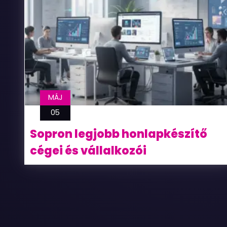
MÁJ
05
Sopron legjobb honlapkészítő
cégei és vállalkozói