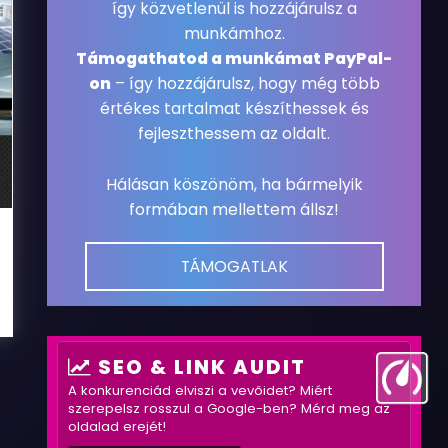
így közvetlenül is hozzájárulsz a
munkámhoz.
Támogathatod a munkámat PayPal-
on
– így hozzájárulsz, hogy még több
értékes tartalmat készíthessek és
fejleszthessem az oldalt.
Hálásan köszönöm, ha bármelyik
formában mellettem állsz!
TÁMOGATLAK
SEO & LINK AUDIT
A konkurenciád elviszi a vevőidet? Miért
szerepelsz rosszul a Google-ben? Mérd meg az
oldalad erejét!