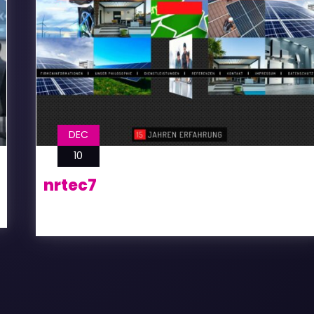
DEC
10
nrtec7