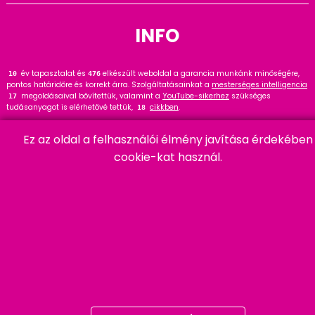
INFO
év tapasztalat és
elkészült weboldal a garancia munkánk minőségére,
12
476
pontos határidőre és korrekt árra. Szolgáltatásainkat a
mesterséges intelligencia
megoldásaival bővítettük, valamint a
YouTube-sikerhez
szükséges
17
tudásanyagot is elérhetővé tettük,
cikkben
.
18
Tekintse meg
referenciáinkat
, ahol
hasznos tanácsot talál. Wordpress
145
Ez az oldal a felhasználói élmény javítása érdekében
szakértőként ajánlom a
cikket és bővítményt
.
91
cookie-kat használ.
HARMADIK
06 20 457 00 77
9400 Sopron, Remetelak u. 12/a
tigaman@tigaman.hu
/ tigamanhungary