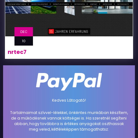
DEC
10
nrtec7
Kedves Látogató!
Tartalmaimat szívvel-lélekkel, önkéntes munkában készítem,
de a működésnek vannak költségei is. Ha szeretnél segíteni
abban, hogy továbbra is értékes anyagokat oszthassak
meg veled, kétféleképpen támogathatsz: