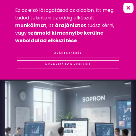
Ez az első látogatásod az oldalon. Itt meg
P
A
C
C
O
FŐOLDAL
»
WEBDESIGN
tudod tekinteni az eddig elkészült
2008. NOVEMBER 1. SZOMBAT
munkáimat
, itt
árajánlatot
tudsz kérni,
WEBDESIGN
vagy
számold ki mennyibe kerülne
#REFERENCIA
#SOPRON
#WEBDESIGN
weboldalad elkészítése
.
Pacco
AJÁNLATKÉRÉS
KAPCSOLÓDÓ
BEJEGYZÉSEK
MENNYIBE FOG KERÜLNI?