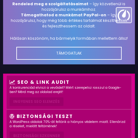
Rendeled meg a szolgáltatásaimat
– így közvetlenül is
hozzájárulsz a munkámhoz.
Támogathatod a munkámat PayPal-on
– így
hozzájárulsz, hogy még több értékes tartalmat készíthessek
és fejleszthessem az oldalt.
Hálásan köszönöm, ha bármelyik formában mellettem állsz!
TÁMOGATLAK
SEO & LINK AUDIT
A konkurenciád elviszi a vevőidet? Miért szerepelsz rosszul a Google-
ben? Mérd meg az oldalad erejét!
INGYENES SEO ELEMZÉS
BIZTONSÁGI TESZT
A WordPress oldalak 70%-át feltörik a hiányos védelem miatt. Ellenőrizd
a réseket, mielőtt feltörnének!
BIZTONSÁGI SZKENNER