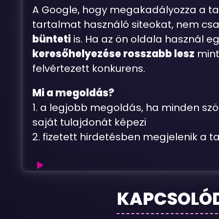
A Google, hogy megakadályozza a talál
tartalmat használó siteokat, nem csa
bünteti
is. Ha az ön oldala használ e
keresőhelyezése rosszabb lesz
mint
felvértezett konkurens.
Mi a megoldás?
1. a legjobb megoldás, ha minden sz
saját tulajdonát képezi
2. fizetett hirdetésben megjelenik a tal
Miért
KAPCSOLÓ
ne
jelenjen