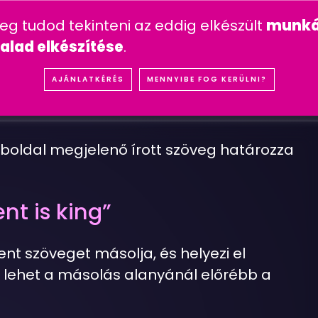
n feltett kérdések
mesterséges intelligencia
youtube 
meg tudod tekinteni az eddig elkészült
munká
IÓK
REFERENCIÁK
SZOLGÁLTATÁSOK
ÁRA
alad elkészítése
.
R
T
N
E
J
E
L
E
N
J
E
N
M
E
G
M
Á
S
O
L
T
S
Z
Ö
V
E
G
AJÁNLATKÉRÉS
MENNYIBE FOG KERÜLNI?
#GOOGLE
boldal megjelenő írott szöveg határozza
nt is king”
 szöveget másolja, és helyezi el
lehet a másolás alanyánál előrébb a