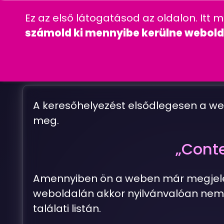
06 20 457 00 77
wordpress
gyakra
Ez az első látogatásod az oldalon. Itt 
CÉGINFORMÁC
számold ki mennyibe kerülne webold
M
I
É
A keresőhelyezést elsődlegesen a we
meg.
„Conte
Amennyiben ön a weben már megjelent
weboldalán akkor nyilvánvalóan nem 
találati listán.