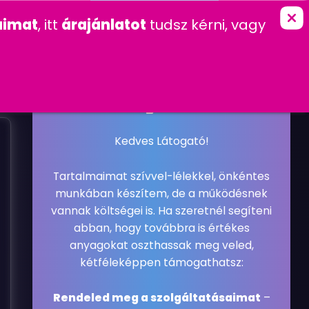
marketing
imat
, itt
árajánlatot
tudsz kérni, vagy
K
KAPCSOLAT
FŐOLDAL
»
GYAKRAN FELTETT KÉRDÉSEK
A
.
.
.
2017. MÁJUS 11. CSÜTÖRTÖK
GYAKRAN FELTETT KÉRDÉSEK
#GYAKRAN FELTETT KÉRDÉSEK
#KERESŐOPTIMALIZÁLÁS
#SEO
Kedves Látogató!
Tartalmaimat szívvel-lélekkel, önkéntes
munkában készítem, de a működésnek
vannak költségei is. Ha szeretnél segíteni
abban, hogy továbbra is értékes
anyagokat oszthassak meg veled,
kétféleképpen támogathatsz:
Rendeled meg a szolgáltatásaimat
–