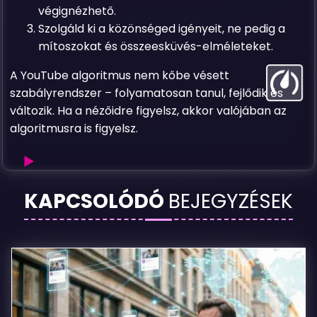
végignézhető.
Szolgáld ki a közönséged igényeit, ne pedig a
mítoszokat és összeesküvés-elméleteket.
A YouTube algoritmus nem kőbe vésett
szabályrendszer – folyamatosan tanul, fejlődik és
változik. Ha a nézőidre figyelsz, akkor valójában az
algoritmusra is figyelsz.
Az
KAPCSOLÓDÓ
BEJEGYZÉSEK
igazság
a
YouTube
algoritmusról
–