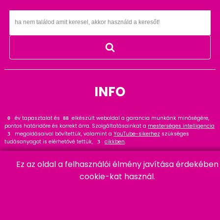
INFO
év tapasztalat és
elkészült weboldal a garancia munkánk minőségére,
0
114
pontos határidőre és korrekt árra. Szolgáltatásainkat a
mesterséges intelligencia
megoldásaival bővítettük, valamint a
YouTube-sikerhez
szükséges
4
tudásanyagot is elérhetővé tettük,
cikkben
.
4
Tekintse meg
referenciáinkat
, ahol
hasznos tanácsot talál. Wordpress
34
szakértőként ajánlom a
cikket és bővítményt
.
Ez az oldal a felhasználói élmény javítása érdekében
21
cookie-kat használ.
HARMADIK