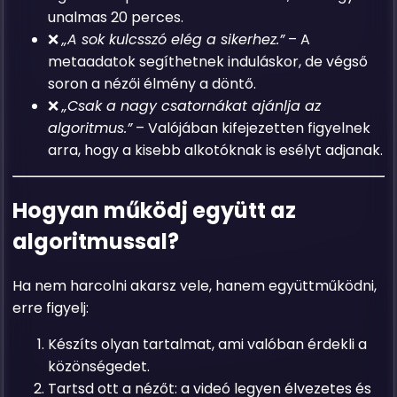
unalmas 20 perces.
❌
„A sok kulcsszó elég a sikerhez.”
– A
metaadatok segíthetnek induláskor, de végső
soron a nézői élmény a döntő.
❌
„Csak a nagy csatornákat ajánlja az
algoritmus.”
– Valójában kifejezetten figyelnek
arra, hogy a kisebb alkotóknak is esélyt adjanak.
Hogyan működj együtt az
algoritmussal?
Ha nem harcolni akarsz vele, hanem együttműködni,
erre figyelj:
Készíts olyan tartalmat, ami valóban érdekli a
közönségedet.
Tartsd ott a nézőt: a videó legyen élvezetes és