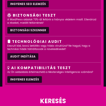
INGYENES SEO ELEMZÉS
BIZTONSÁGI TESZT
A WordPress oldalak 70%-át feltörik a hiányos védelem miatt. Ellenőrizd
a réseket, mielőtt feltörnének!
BIZTONSÁGI SZKENNER
TECHNOLÓGIAI AUDIT
Elavult kód, lassú betöltés vagy hibás struktúra? Ne hagyd, hogy a
technikai hibák hátráltassák a növekedésedet!
AUDIT INDÍTÁSA
AI KOMPATIBILITÁS TESZT
Az Ön weboldala értelmezhető a Mesterséges Intelligencia számára?
INGYENES ELEMZÉS
KERESÉS