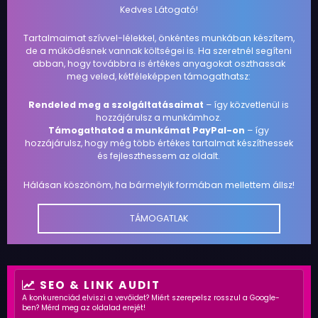
Kedves Látogató!
Tartalmaimat szívvel-lélekkel, önkéntes munkában készítem,
de a működésnek vannak költségei is. Ha szeretnél segíteni
abban, hogy továbbra is értékes anyagokat oszthassak
meg veled, kétféleképpen támogathatsz:
Rendeled meg a szolgáltatásaimat
– így közvetlenül is
hozzájárulsz a munkámhoz.
Támogathatod a munkámat PayPal-on
– így
hozzájárulsz, hogy még több értékes tartalmat készíthessek
és fejleszthessem az oldalt.
Hálásan köszönöm, ha bármelyik formában mellettem állsz!
TÁMOGATLAK
SEO & LINK AUDIT
A konkurenciád elviszi a vevőidet? Miért szerepelsz rosszul a Google-
ben? Mérd meg az oldalad erejét!