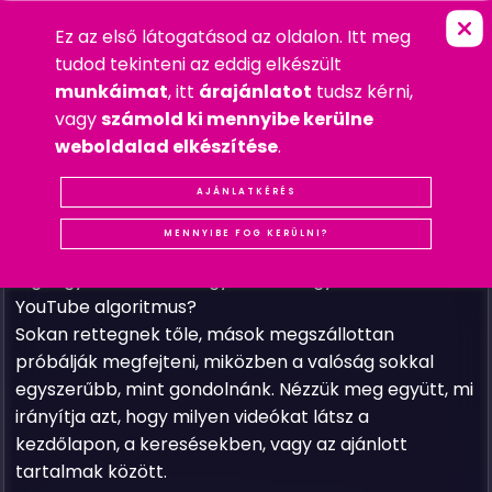
Ez az első látogatásod az oldalon. Itt meg
A
Z
I
G
A
Z
S
Á
G
A
Y
O
U
T
U
B
E
A
L
FŐOLDAL
»
GYAKRAN FELTETT KÉRDÉSEK
tudod tekinteni az eddig elkészült
2025. AUGUSZTUS 30. SZOMBAT
munkáimat
, itt
árajánlatot
tudsz kérni,
GYAKRAN FELTETT KÉRDÉSEK
vagy
számold ki mennyibe kerülne
#MARKETING
#YOUTUBE
weboldalad elkészítése
.
A YouTube mára nem egyszerűen egy
videómegosztó oldal, hanem a világ egyik
AJÁNLATKÉRÉS
legnagyobb szórakoztató és tudásmegosztó
MENNYIBE FOG KERÜLNI?
platformja. Mégis: minden kis alkotó egyik
legnagyobb kérdése ugyanaz – hogyan működik a
YouTube algoritmus?
Sokan rettegnek tőle, mások megszállottan
próbálják megfejteni, miközben a valóság sokkal
egyszerűbb, mint gondolnánk. Nézzük meg együtt, mi
irányítja azt, hogy milyen videókat látsz a
kezdőlapon, a keresésekben, vagy az ajánlott
tartalmak között.