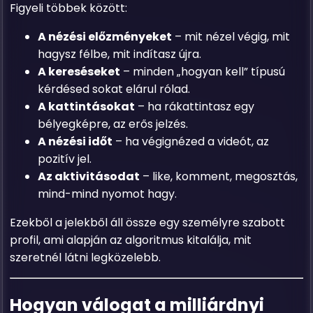
Figyeli többek között:
A nézési előzményeket
– mit nézel végig, mit
hagysz félbe, mit indítasz újra.
A kereséseket
– minden „hogyan kell” típusú
kérdésed sokat elárul rólad.
A kattintásokat
– ha rákattintasz egy
bélyegképre, az erős jelzés.
A nézési időt
– ha végignézed a videót, az
pozitív jel.
Az aktivitásodat
– like, komment, megosztás,
mind-mind nyomot hagy.
Ezekből a jelekből áll össze egy személyre szabott
profil, ami alapján az algoritmus kitalálja, mit
szeretnél látni legközelebb.
Hogyan válogat a milliárdnyi