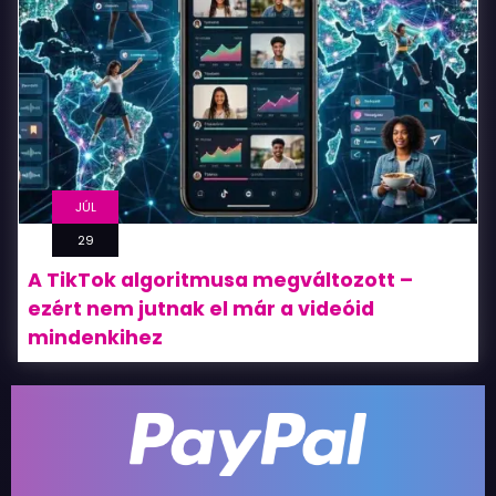
JÚL
29
A TikTok algoritmusa megváltozott –
ezért nem jutnak el már a videóid
mindenkihez