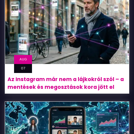
így
működik
valójában
AUG
07
Az Instagram már nem a lájkokról szól – a
mentések és megosztások kora jött el