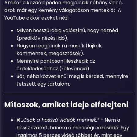
Amikor a kezdőlapodon megjelenik néhány videó,
azok már egy kemény válogatáson mentek át. A
YouTube ekkor ezeket nézi:
Milyen hosszú ideig valószínű, hogy néznéd
(prediktív nézési idő).
Hogyan reagálnak rá mások (lájkok,
kommentek, megosztások).
Mennyire pontosan illeszkedik az
érdeklődésedhez (relevancia).
Sőt, néha közvetlenül meg is kérdezi, mennyire
tetszett egy tartalom.
Mítoszok, amiket ideje elfelejteni
❌
„Csak a hosszú videók mennek.”
– Nem a
hossz számít, hanem a minőségi nézési idő. Egy
izgalmas 5 perces videó többet ér, mint egy