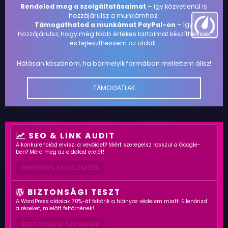
Rendeled meg a szolgáltatásaimat
– így közvetlenül is
hozzájárulsz a munkámhoz.
Támogathatod a munkámat PayPal-on
– így
hozzájárulsz, hogy még több értékes tartalmat készíthessek
és fejleszthessem az oldalt.
Hálásan köszönöm, ha bármelyik formában mellettem állsz!
TÁMOGATLAK
SEO & LINK AUDIT
A konkurenciád elviszi a vevőidet? Miért szerepelsz rosszul a Google-
ben? Mérd meg az oldalad erejét!
INGYENES SEO ELEMZÉS
BIZTONSÁGI TESZT
A WordPress oldalak 70%-át feltörik a hiányos védelem miatt. Ellenőrizd
a réseket, mielőtt feltörnének!
BIZTONSÁGI SZKENNER