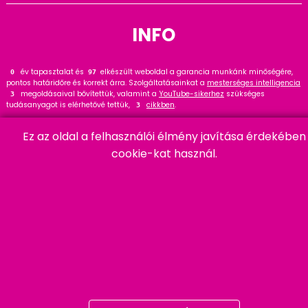
INFO
év tapasztalat és
elkészült weboldal a garancia munkánk minőségére,
0
119
pontos határidőre és korrekt árra. Szolgáltatásainkat a
mesterséges intelligencia
megoldásaival bővítettük, valamint a
YouTube-sikerhez
szükséges
3
tudásanyagot is elérhetővé tettük,
cikkben
.
3
Tekintse meg
referenciáinkat
, ahol
hasznos tanácsot talál. Wordpress
35
Ez az oldal a felhasználói élmény javítása érdekében
szakértőként ajánlom a
cikket és bővítményt
.
22
cookie-kat használ.
HARMADIK
06 20 457 00 77
9400 Sopron, Remetelak u. 12/a
tigaman@tigaman.hu
/ tigamanhungary