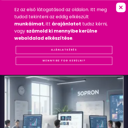
Ez az első látogatásod az oldalon. Itt meg
Z
E
N
I
T
R
I
S
K
FŐOLDAL
»
WEBDESIGN
tudod tekinteni az eddig elkészült
2011. SZEPTEMBER 19. HÉTFŐ
munkáimat
, itt
árajánlatot
tudsz kérni,
WEBDESIGN
vagy
számold ki mennyibe kerülne
#REFERENCIA
#SOPRON
#WEBDESIGN
weboldalad elkészítése
.
Zenit
AJÁNLATKÉRÉS
KAPCSOLÓDÓ
BEJEGYZÉSEK
Risk
MENNYIBE FOG KERÜLNI?