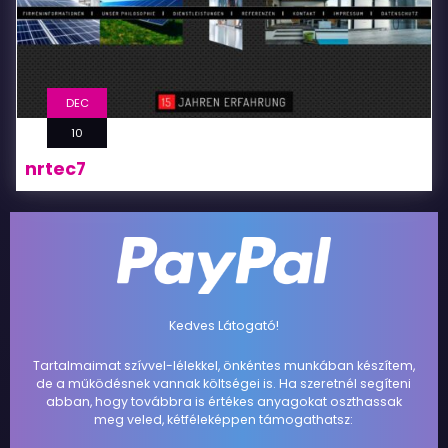
DEC
10
nrtec7
Kedves Látogató!
Tartalmaimat szívvel-lélekkel, önkéntes munkában készítem,
de a működésnek vannak költségei is. Ha szeretnél segíteni
abban, hogy továbbra is értékes anyagokat oszthassak
meg veled, kétféleképpen támogathatsz: