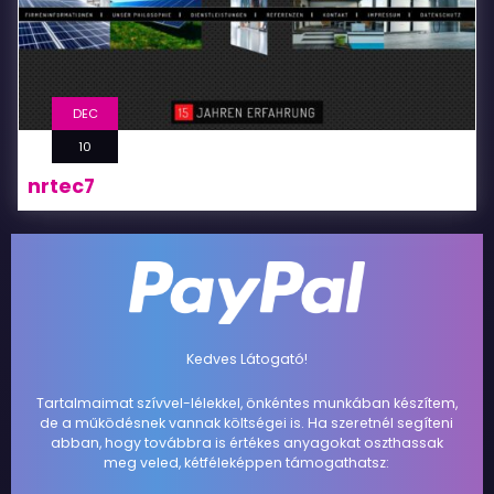
DEC
10
nrtec7
Kedves Látogató!
Tartalmaimat szívvel-lélekkel, önkéntes munkában készítem,
de a működésnek vannak költségei is. Ha szeretnél segíteni
abban, hogy továbbra is értékes anyagokat oszthassak
meg veled, kétféleképpen támogathatsz: