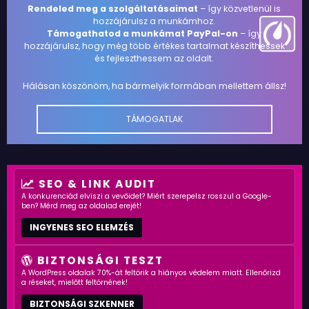
Rendeled meg a szolgáltatásaimat
– így közvetlenül is
hozzájárulsz a munkámhoz.
Támogathatod a munkámat PayPal-on
– így
hozzájárulsz, hogy még több értékes tartalmat készíthessek
és fejleszthessem az oldalt.
Hálásan köszönöm, ha bármelyik formában mellettem állsz!
TÁMOGATLAK
SEO & LINK AUDIT
A konkurenciád elviszi a vevőidet? Miért szerepelsz rosszul a Google-
ben? Mérd meg az oldalad erejét!
INGYENES SEO ELEMZÉS
BIZTONSÁGI TESZT
A WordPress oldalak 70%-át feltörik a hiányos védelem miatt. Ellenőrizd
a réseket, mielőtt feltörnének!
BIZTONSÁGI SZKENNER