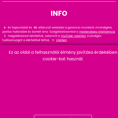
INFO
év tapasztalat és
elkészült weboldal a garancia munkánk minőségére,
0
120
pontos határidőre és korrekt árra. Szolgáltatásainkat a
mesterséges intelligencia
megoldásaival bővítettük, valamint a
YouTube-sikerhez
szükséges
3
tudásanyagot is elérhetővé tettük,
cikkben
.
3
Tekintse meg
referenciáinkat
, ahol
hasznos tanácsot talál. Wordpress
36
Ez az oldal a felhasználói élmény javítása érdekében
szakértőként ajánlom a
cikket és bővítményt
.
23
cookie-kat használ.
HARMADIK
06 20 457 00 77
9400 Sopron, Remetelak u. 12/a
tigaman@tigaman.hu
/ tigamanhungary