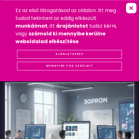
Ez az első látogatásod az oldalon. Itt meg
T
R
E
N
D
O
P
T
I
K
S
O
P
R
O
N
FŐOLDAL
»
MOBIL
tudod tekinteni az eddig elkészült
2020. DECEMBER 4. PÉNTEK
munkáimat
, itt
árajánlatot
tudsz kérni,
MOBIL
,
WEBDESIGN
vagy
számold ki mennyibe kerülne
#REFERENCIA
#SOPRON
#WEBDESIGN
weboldalad elkészítése
.
Trendoptik
AJÁNLATKÉRÉS
KAPCSOLÓDÓ
BEJEGYZÉSEK
Sopron
MENNYIBE FOG KERÜLNI?