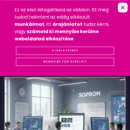
Ez az első látogatásod az oldalon. Itt meg
T
A
K
Á
C
S
V
E
N
D
É
G
H
Á
Z
FŐOLDAL
»
LOGÓ
tudod tekinteni az eddig elkészült
2009. ÁPRILIS 10. PÉNTEK
munkáimat
, itt
árajánlatot
tudsz kérni,
LOGÓ
,
WEBDESIGN
vagy
számold ki mennyibe kerülne
#LOGÓ
#REFERENCIA
#SOPRON
#WEBDESIGN
weboldalad elkészítése
.
Takács
AJÁNLATKÉRÉS
KAPCSOLÓDÓ
BEJEGYZÉSEK
Vendégház
MENNYIBE FOG KERÜLNI?