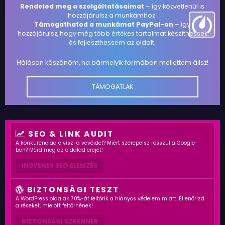
Rendeled meg a szolgáltatásaimat
– így közvetlenül is
hozzájárulsz a munkámhoz.
Támogathatod a munkámat PayPal-on
– így
hozzájárulsz, hogy még több értékes tartalmat készíthessek
és fejleszthessem az oldalt.
Hálásan köszönöm, ha bármelyik formában mellettem állsz!
TÁMOGATLAK
SEO & LINK AUDIT
A konkurenciád elviszi a vevőidet? Miért szerepelsz rosszul a Google-
ben? Mérd meg az oldalad erejét!
INGYENES SEO ELEMZÉS
BIZTONSÁGI TESZT
A WordPress oldalak 70%-át feltörik a hiányos védelem miatt. Ellenőrizd
a réseket, mielőtt feltörnének!
BIZTONSÁGI SZKENNER