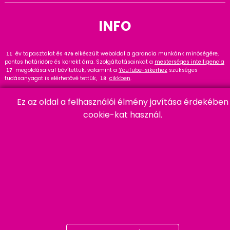
INFO
év tapasztalat és
elkészült weboldal a garancia munkánk minőségére,
12
476
pontos határidőre és korrekt árra. Szolgáltatásainkat a
mesterséges intelligencia
megoldásaival bővítettük, valamint a
YouTube-sikerhez
szükséges
17
tudásanyagot is elérhetővé tettük,
cikkben
.
18
Tekintse meg
referenciáinkat
, ahol
hasznos tanácsot talál. Wordpress
145
Ez az oldal a felhasználói élmény javítása érdekében
szakértőként ajánlom a
cikket és bővítményt
.
91
cookie-kat használ.
HARMADIK
06 20 457 00 77
9400 Sopron, Remetelak u. 12/a
tigaman@tigaman.hu
/ tigamanhungary