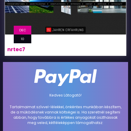
DEC
10
nrtec7
Kedves Látogató!
Tartalmaimat szívvel-lélekkel, önkéntes munkában készítem,
de a működésnek vannak költségei is. Ha szeretnél segíteni
abban, hogy továbbra is értékes anyagokat oszthassak
meg veled, kétféleképpen támogathatsz: