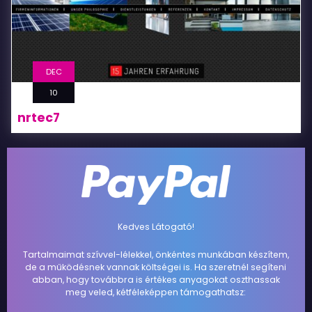
DEC
10
nrtec7
Kedves Látogató!
Tartalmaimat szívvel-lélekkel, önkéntes munkában készítem,
de a működésnek vannak költségei is. Ha szeretnél segíteni
abban, hogy továbbra is értékes anyagokat oszthassak
meg veled, kétféleképpen támogathatsz: