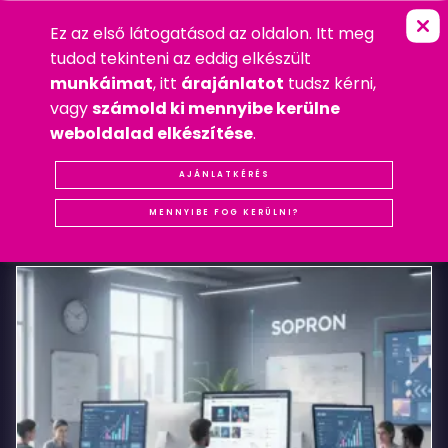
Ez az első látogatásod az oldalon. Itt meg
S
O
P
R
O
N
I
S
Z
Á
L
L
Á
S
L
A
P
FŐOLDAL
»
WEBDESIGN
tudod tekinteni az eddig elkészült
2008. NOVEMBER 1. SZOMBAT
munkáimat
, itt
árajánlatot
tudsz kérni,
WEBDESIGN
vagy
számold ki mennyibe kerülne
#REFERENCIA
#SOPRON
#WEBDESIGN
weboldalad elkészítése
.
Soproni
AJÁNLATKÉRÉS
KAPCSOLÓDÓ
BEJEGYZÉSEK
Szállás
MENNYIBE FOG KERÜLNI?
Lap