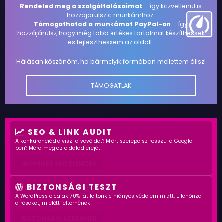
Rendeled meg a szolgáltatásaimat
– így közvetlenül is
hozzájárulsz a munkámhoz.
Támogathatod a munkámat PayPal-on
– így
hozzájárulsz, hogy még több értékes tartalmat készíthessek
és fejleszthessem az oldalt.
Hálásan köszönöm, ha bármelyik formában mellettem állsz!
TÁMOGATLAK
SEO & LINK AUDIT
A konkurenciád elviszi a vevőidet? Miért szerepelsz rosszul a Google-
ben? Mérd meg az oldalad erejét!
INGYENES SEO ELEMZÉS
BIZTONSÁGI TESZT
A WordPress oldalak 70%-át feltörik a hiányos védelem miatt. Ellenőrizd
a réseket, mielőtt feltörnének!
BIZTONSÁGI SZKENNER