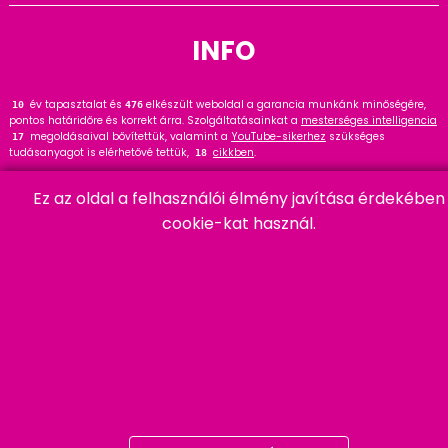
INFO
év tapasztalat és
elkészült weboldal a garancia munkánk minőségére,
12
476
pontos határidőre és korrekt árra. Szolgáltatásainkat a
mesterséges intelligencia
megoldásaival bővítettük, valamint a
YouTube-sikerhez
szükséges
17
tudásanyagot is elérhetővé tettük,
cikkben
.
18
Tekintse meg
referenciáinkat
, ahol
hasznos tanácsot talál. Wordpress
145
Ez az oldal a felhasználói élmény javítása érdekében
szakértőként ajánlom a
cikket és bővítményt
.
91
cookie-kat használ.
HARMADIK
06 20 457 00 77
9400 Sopron, Remetelak u. 12/a
tigaman@tigaman.hu
/ tigamanhungary