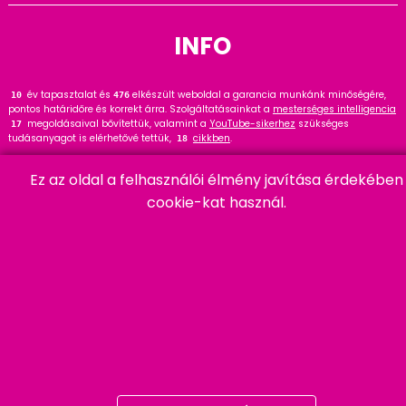
INFO
év tapasztalat és
elkészült weboldal a garancia munkánk minőségére,
12
476
pontos határidőre és korrekt árra. Szolgáltatásainkat a
mesterséges intelligencia
megoldásaival bővítettük, valamint a
YouTube-sikerhez
szükséges
17
tudásanyagot is elérhetővé tettük,
cikkben
.
18
Tekintse meg
referenciáinkat
, ahol
hasznos tanácsot talál. Wordpress
145
Ez az oldal a felhasználói élmény javítása érdekében
szakértőként ajánlom a
cikket és bővítményt
.
91
cookie-kat használ.
HARMADIK
06 20 457 00 77
9400 Sopron, Remetelak u. 12/a
tigaman@tigaman.hu
/ tigamanhungary