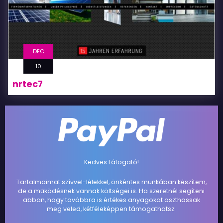
DEC
10
nrtec7
Kedves Látogató!
Tartalmaimat szívvel-lélekkel, önkéntes munkában készítem,
de a működésnek vannak költségei is. Ha szeretnél segíteni
abban, hogy továbbra is értékes anyagokat oszthassak
meg veled, kétféleképpen támogathatsz: