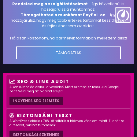
Rendeled meg a szolgáltatásaimat
– így közvetlenül is
hozzájárulsz a munkámhoz.
Támogathatod a munkámat PayPal-on
– így
hozzájárulsz, hogy még több értékes tartalmat készíthessek
és fejleszthessem az oldalt.
Hálásan köszönöm, ha bármelyik formában mellettem állsz!
TÁMOGATLAK
SEO & LINK AUDIT
A konkurenciád elviszi a vevőidet? Miért szerepelsz rosszul a Google-
ben? Mérd meg az oldalad erejét!
INGYENES SEO ELEMZÉS
BIZTONSÁGI TESZT
A WordPress oldalak 70%-át feltörik a hiányos védelem miatt. Ellenőrizd
a réseket, mielőtt feltörnének!
BIZTONSÁGI SZKENNER