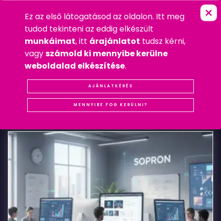
Ez az első látogatásod az oldalon. Itt meg
P
O
L
J
A
N
C
I
FŐOLDAL
»
WEBDESIGN
tudod tekinteni az eddig elkészült
2012. OKTÓBER 10. SZERDA
munkáimat
, itt
árajánlatot
tudsz kérni,
WEBDESIGN
vagy
számold ki mennyibe kerülne
#REFERENCIA
#WEBDESIGN
weboldalad elkészítése
.
Poljanci
AJÁNLATKÉRÉS
KAPCSOLÓDÓ
BEJEGYZÉSEK
MENNYIBE FOG KERÜLNI?