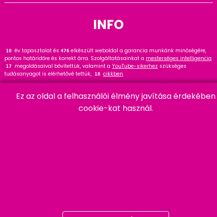
INFO
év tapasztalat és
elkészült weboldal a garancia munkánk minőségére,
12
476
pontos határidőre és korrekt árra. Szolgáltatásainkat a
mesterséges intelligencia
megoldásaival bővítettük, valamint a
YouTube-sikerhez
szükséges
17
tudásanyagot is elérhetővé tettük,
cikkben
.
18
Tekintse meg
referenciáinkat
, ahol
hasznos tanácsot talál. Wordpress
144
Ez az oldal a felhasználói élmény javítása érdekében
szakértőként ajánlom a
cikket és bővítményt
.
91
cookie-kat használ.
HARMADIK
06 20 457 00 77
9400 Sopron, Remetelak u. 12/a
tigaman@tigaman.hu
/ tigamanhungary