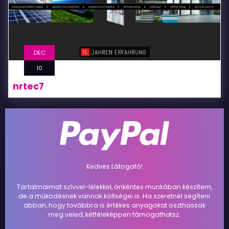
DEC
10
nrtec7
Kedves Látogató!
Tartalmaimat szívvel-lélekkel, önkéntes munkában készítem,
de a működésnek vannak költségei is. Ha szeretnél segíteni
abban, hogy továbbra is értékes anyagokat oszthassak
meg veled, kétféleképpen támogathatsz: