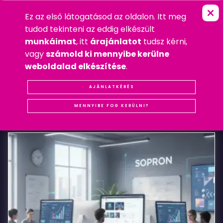
Ez az első látogatásod az oldalon. Itt meg
M
A
N
D
A
R
I
N
H
O
T
E
L
S
O
P
R
O
N
FŐOLDAL
»
LOGÓ
tudod tekinteni az eddig elkészült
2014. SZEPTEMBER 12. PÉNTEK
munkáimat
, itt
árajánlatot
tudsz kérni,
LOGÓ
,
MOBIL
,
WEBDESIGN
vagy
számold ki mennyibe kerülne
#LOGÓ
#REFERENCIA
#SOPRON
#WEBDESIGN
weboldalad elkészítése
.
Mandarin
AJÁNLATKÉRÉS
KAPCSOLÓDÓ
BEJEGYZÉSEK
Hotel
MENNYIBE FOG KERÜLNI?
Sopron