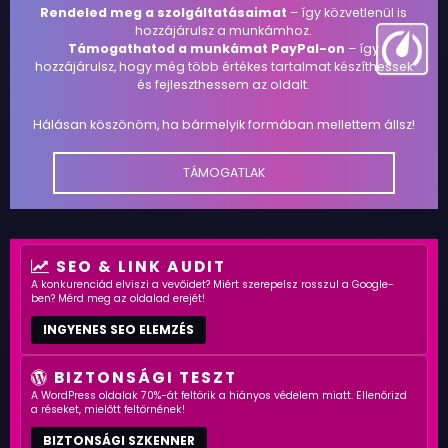
Rendeled meg a szolgáltatásaimat
– így közvetlenül is
hozzájárulsz a munkámhoz.
Támogathatod a munkámat PayPal-on
– így
hozzájárulsz, hogy még több értékes tartalmat készíthessek
és fejleszthessem az oldalt.
Hálásan köszönöm, ha bármelyik formában mellettem állsz!
TÁMOGATLAK
SEO & LINK AUDIT
A konkurenciád elviszi a vevőidet? Miért szerepelsz rosszul a Google-
ben? Mérd meg az oldalad erejét!
INGYENES SEO ELEMZÉS
BIZTONSÁGI TESZT
A WordPress oldalak 70%-át feltörik a hiányos védelem miatt. Ellenőrizd
a réseket, mielőtt feltörnének!
BIZTONSÁGI SZKENNER