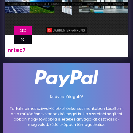
DEC
10
nrtec7
Kedves Látogató!
Tartalmaimat szívvel-lélekkel, önkéntes munkában készítem,
de a működésnek vannak költségei is. Ha szeretnél segíteni
abban, hogy továbbra is értékes anyagokat oszthassak
meg veled, kétféleképpen támogathatsz: