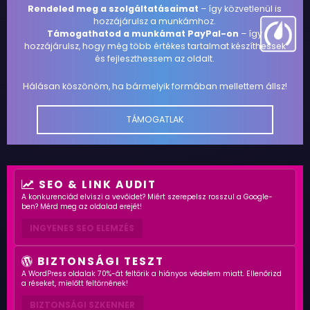
Rendeled meg a szolgáltatásaimat
– így közvetlenül is
hozzájárulsz a munkámhoz.
Támogathatod a munkámat PayPal-on
– így
hozzájárulsz, hogy még több értékes tartalmat készíthessek
és fejleszthessem az oldalt.
Hálásan köszönöm, ha bármelyik formában mellettem állsz!
TÁMOGATLAK
SEO & LINK AUDIT
A konkurenciád elviszi a vevőidet? Miért szerepelsz rosszul a Google-
ben? Mérd meg az oldalad erejét!
INGYENES SEO ELEMZÉS
BIZTONSÁGI TESZT
A WordPress oldalak 70%-át feltörik a hiányos védelem miatt. Ellenőrizd
a réseket, mielőtt feltörnének!
BIZTONSÁGI SZKENNER