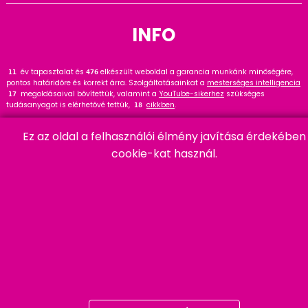
INFO
év tapasztalat és
elkészült weboldal a garancia munkánk minőségére,
13
476
pontos határidőre és korrekt árra. Szolgáltatásainkat a
mesterséges intelligencia
megoldásaival bővítettük, valamint a
YouTube-sikerhez
szükséges
17
tudásanyagot is elérhetővé tettük,
cikkben
.
18
Tekintse meg
referenciáinkat
, ahol
hasznos tanácsot talál. Wordpress
145
Ez az oldal a felhasználói élmény javítása érdekében
szakértőként ajánlom a
cikket és bővítményt
.
91
cookie-kat használ.
HARMADIK
06 20 457 00 77
9400 Sopron, Remetelak u. 12/a
tigaman@tigaman.hu
/ tigamanhungary