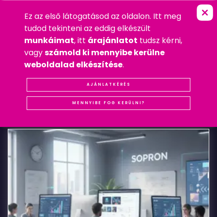
Ez az első látogatásod az oldalon. Itt meg
I
X
T
L
A
N
A
R
T
W
O
R
K
S
FŐOLDAL
»
WEBDESIGN
tudod tekinteni az eddig elkészült
2010. MÁRCIUS 30. KEDD
munkáimat
, itt
árajánlatot
tudsz kérni,
WEBDESIGN
vagy
számold ki mennyibe kerülne
#REFERENCIA
#SOPRON
#WEBDESIGN
weboldalad elkészítése
.
Ixtlan
AJÁNLATKÉRÉS
KAPCSOLÓDÓ
BEJEGYZÉSEK
Artworks
MENNYIBE FOG KERÜLNI?