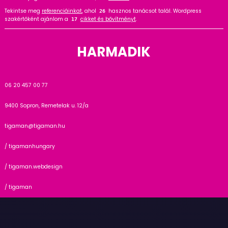
Tekintse meg
referenciáinkat
, ahol
hasznos tanácsot talál. Wordpress
33
szakértőként ajánlom a
cikket és bővítményt
.
21
HARMADIK
06 20 457 00 77
9400 Sopron, Remetelak u. 12/a
tigaman@tigaman.hu
/ tigamanhungary
/ tigaman.webdesign
/ tigaman