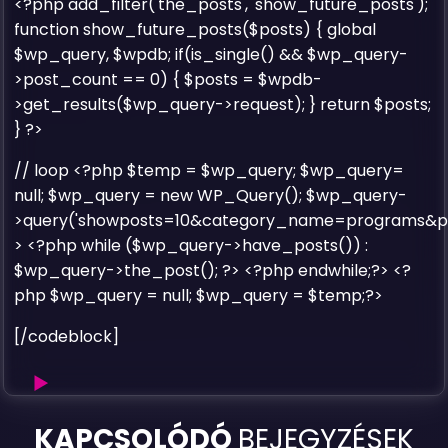
<?php add_filter('the_posts', 'show_future_posts');
function show_future_posts($posts) { global
$wp_query, $wpdb; if(is_single() && $wp_query-
>post_count == 0) { $posts = $wpdb-
>get_results($wp_query->request); } return $posts;
} ?>
// loop <?php $temp = $wp_query; $wp_query=
null; $wp_query = new WP_Query(); $wp_query-
>query('showposts=10&category_name=programs&po
> <?php while ($wp_query->have_posts()) :
$wp_query->the_post(); ?> <?php endwhile;?> <?
php $wp_query = null; $wp_query = $temp;?>
[/codeblock]
Időzített
KAPCSOLÓDÓ
BEJEGYZÉSEK