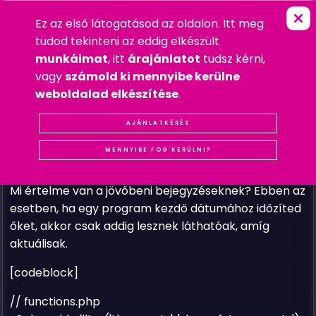
Ez az első látogatásod az oldalon. Itt meg
I
D
Ő
Z
Í
T
E
T
T
B
E
J
E
G
Y
Z
É
S
E
K
M
E
FŐOLDAL
»
WORDPRESS
tudod tekinteni az eddig elkészült
2022. SZEPTEMBER 10. SZOMBAT
munkáimat
, itt
árajánlatot
tudsz kérni,
WORDPRESS
vagy
számold ki mennyibe kerülne
#WORDPRESS KÓD
#WORDPRESS PÉLDA KÓD
weboldalad elkészítése
.
Ha előre időzített posztokat használsz a jövőbeli
programok megjelenítésére, akkor előfordulhat,
AJÁNLATKÉRÉS
hogy nem jelennek meg, mert még nem érték el a
MENNYIBE FOG KERÜLNI?
dátumukat. A következő kódrészlet megoldást nyújt.
Mi értelme van a jövőbeni bejegyzéseknek? Ebben az
esetben, ha egy program kezdő dátumához időzíted
őket, akkor csak addig lesznek láthatóak, amíg
aktuálisak.
[codeblock]
// functions.php