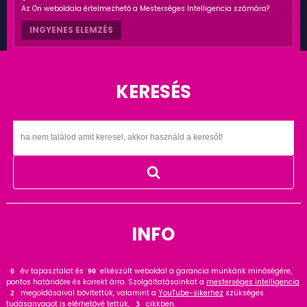
Az Ön weboldala értelmezhető a Mesterséges Intelligencia számára?
INGYENES ELEMZÉS
KERESÉS
INFO
év tapasztalat és
elkészült weboldal a garancia munkánk minőségére,
0
111
pontos határidőre és korrekt árra. Szolgáltatásainkat a
mesterséges intelligencia
megoldásaival bővítettük, valamint a
YouTube-sikerhez
szükséges
3
tudásanyagot is elérhetővé tettük,
cikkben
.
4