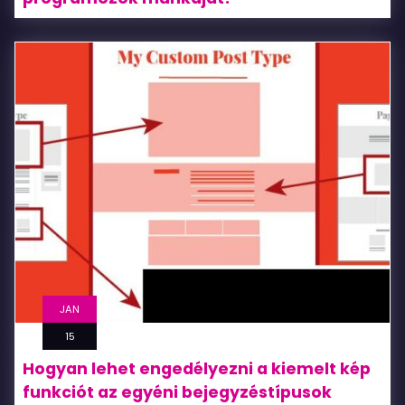
JAN
15
Hogyan lehet engedélyezni a kiemelt kép
funkciót az egyéni bejegyzéstípusok