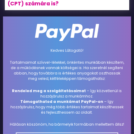
(CPT) számára is?
Kedves Látogató!
Tartalmaimat szívvel-lélekkel, önkéntes munkában készítem,
de a működésnek vannak költségei is. Ha szeretnél segíteni
abban, hogy továbbra is értékes anyagokat oszthassak
meg veled, kétféleképpen támogathatsz:
Rendeled meg a szolgáltatásaimat
– így közvetlenül is
hozzájárulsz a munkámhoz.
Támogathatod a munkámat PayPal-on
– így
hozzájárulsz, hogy még több értékes tartalmat készíthessek
és fejleszthessem az oldalt.
Hálásan köszönöm, ha bármelyik formában mellettem állsz!