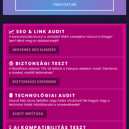
TÁMOGATLAK
SEO & LINK AUDIT
A konkurenciád elviszi a vevőidet? Miért szerepelsz rosszul a Google-
ben? Mérd meg az oldalad erejét!
INGYENES SEO ELEMZÉS
BIZTONSÁGI TESZT
A WordPress oldalak 70%-át feltörik a hiányos védelem miatt. Ellenőrizd
a réseket, mielőtt feltörnének!
BIZTONSÁGI SZKENNER
TECHNOLÓGIAI AUDIT
Elavult kód, lassú betöltés vagy hibás struktúra? Ne hagyd, hogy a
technikai hibák hátráltassák a növekedésedet!
AUDIT INDÍTÁSA
AI KOMPATIBILITÁS TESZT