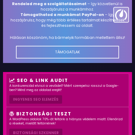
Rendeled meg a szolgáltatásaimat
– így közvetlenül is
hozzájárulsz a munkámhoz.
Támogathatod a munkámat PayPal-on
– így
hozzájárulsz, hogy még több értékes tartalmat készíthessek
és fejleszthessem az oldalt.
Hálásan köszönöm, ha bármelyik formában mellettem állsz!
TÁMOGATLAK
SEO & LINK AUDIT
A konkurenciád elviszi a vevőidet? Miért szerepelsz rosszul a Google-
ben? Mérd meg az oldalad erejét!
INGYENES SEO ELEMZÉS
BIZTONSÁGI TESZT
A WordPress oldalak 70%-át feltörik a hiányos védelem miatt. Ellenőrizd
a réseket, mielőtt feltörnének!
BIZTONSÁGI SZKENNER