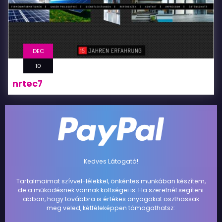
DEC
10
nrtec7
Kedves Látogató!
Tartalmaimat szívvel-lélekkel, önkéntes munkában készítem,
de a működésnek vannak költségei is. Ha szeretnél segíteni
abban, hogy továbbra is értékes anyagokat oszthassak
meg veled, kétféleképpen támogathatsz: