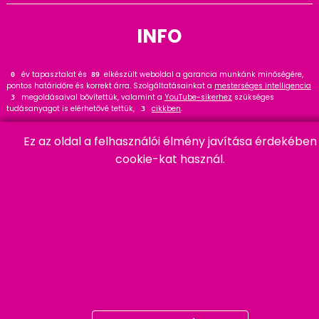
INFO
év tapasztalat és
elkészült weboldal a garancia munkánk minőségére,
0
112
pontos határidőre és korrekt árra. Szolgáltatásainkat a
mesterséges intelligencia
megoldásaival bővítettük, valamint a
YouTube-sikerhez
szükséges
3
tudásanyagot is elérhetővé tettük,
cikkben
.
3
Tekintse meg
referenciáinkat
, ahol
hasznos tanácsot talál. Wordpress
33
Ez az oldal a felhasználói élmény javítása érdekében
szakértőként ajánlom a
cikket és bővítményt
.
20
cookie-kat használ.
HARMADIK
06 20 457 00 77
9400 Sopron, Remetelak u. 12/a
tigaman@tigaman.hu
/ tigamanhungary