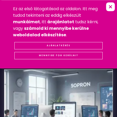
Ez az első látogatásod az oldalon. Itt meg
G
A
B
O
A
R
T
FŐOLDAL
»
WEBDESIGN
tudod tekinteni az eddig elkészült
2010. DECEMBER 20. HÉTFŐ
munkáimat
, itt
árajánlatot
tudsz kérni,
WEBDESIGN
vagy
számold ki mennyibe kerülne
#REFERENCIA
#SOPRON
#WEBDESIGN RÉGISÉGEK
weboldalad elkészítése
.
Gaboart
AJÁNLATKÉRÉS
KAPCSOLÓDÓ
BEJEGYZÉSEK
MENNYIBE FOG KERÜLNI?