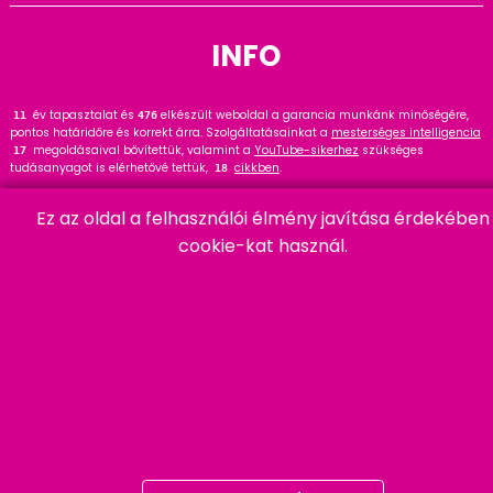
INFO
év tapasztalat és
elkészült weboldal a garancia munkánk minőségére,
12
476
pontos határidőre és korrekt árra. Szolgáltatásainkat a
mesterséges intelligencia
megoldásaival bővítettük, valamint a
YouTube-sikerhez
szükséges
17
tudásanyagot is elérhetővé tettük,
cikkben
.
18
Tekintse meg
referenciáinkat
, ahol
hasznos tanácsot talál. Wordpress
144
Ez az oldal a felhasználói élmény javítása érdekében
szakértőként ajánlom a
cikket és bővítményt
.
91
cookie-kat használ.
HARMADIK
06 20 457 00 77
9400 Sopron, Remetelak u. 12/a
tigaman@tigaman.hu
/ tigamanhungary