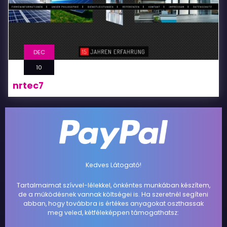
DEC
10
nrtec7
Kedves Látogató!
Tartalmaimat szívvel-lélekkel, önkéntes munkában készítem,
de a működésnek vannak költségei is. Ha szeretnél segíteni
abban, hogy továbbra is értékes anyagokat oszthassak
meg veled, kétféleképpen támogathatsz: