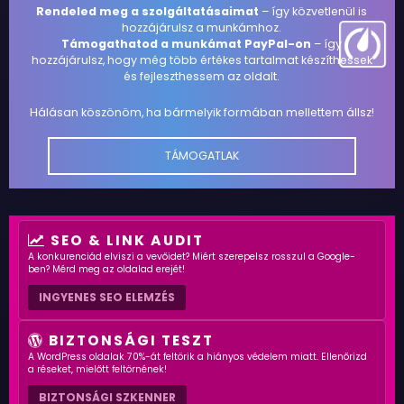
Rendeled meg a szolgáltatásaimat
– így közvetlenül is
hozzájárulsz a munkámhoz.
Támogathatod a munkámat PayPal-on
– így
hozzájárulsz, hogy még több értékes tartalmat készíthessek
és fejleszthessem az oldalt.
Hálásan köszönöm, ha bármelyik formában mellettem állsz!
TÁMOGATLAK
SEO & LINK AUDIT
A konkurenciád elviszi a vevőidet? Miért szerepelsz rosszul a Google-
ben? Mérd meg az oldalad erejét!
INGYENES SEO ELEMZÉS
BIZTONSÁGI TESZT
A WordPress oldalak 70%-át feltörik a hiányos védelem miatt. Ellenőrizd
a réseket, mielőtt feltörnének!
BIZTONSÁGI SZKENNER