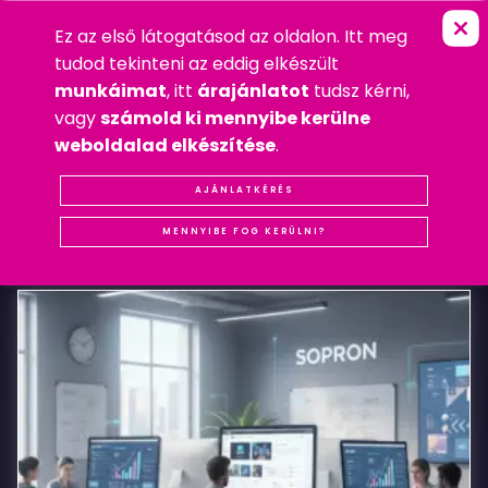
Ez az első látogatásod az oldalon. Itt meg
E
R
H
A
R
D
T
É
T
T
E
R
E
M
É
S
P
A
N
Z
I
FŐOLDAL
»
MOBIL
tudod tekinteni az eddig elkészült
2014. SZEPTEMBER 12. PÉNTEK
munkáimat
, itt
árajánlatot
tudsz kérni,
MOBIL
,
WEBDESIGN
vagy
számold ki mennyibe kerülne
#REFERENCIA
#SOPRON
#WEBDESIGN
weboldalad elkészítése
.
Erhardt
AJÁNLATKÉRÉS
KAPCSOLÓDÓ
BEJEGYZÉSEK
Étterem
MENNYIBE FOG KERÜLNI?
és
Panzió