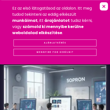
Ez az első látogatásod az oldalon. Itt meg
A
W
O
L
L
N
E
R
FŐOLDAL
»
WEBDESIGN
tudod tekinteni az eddig elkészült
2010. JÚNIUS 14. HÉTFŐ
munkáimat
, itt
árajánlatot
tudsz kérni,
WEBDESIGN
vagy
számold ki mennyibe kerülne
#REFERENCIA
#SOPRON
#WEBDESIGN
weboldalad elkészítése
.
aWollner
AJÁNLATKÉRÉS
KAPCSOLÓDÓ
BEJEGYZÉSEK
MENNYIBE FOG KERÜLNI?