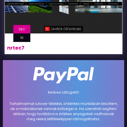
DEC
10
nrtec7
Kedves Látogató!
Tartalmaimat szívvel-lélekkel, önkéntes munkában készítem,
de a működésnek vannak költségei is. Ha szeretnél segíteni
abban, hogy továbbra is értékes anyagokat oszthassak
meg veled, kétféleképpen támogathatsz: