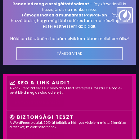
Rendeled meg a szolgáltatásaimat
– így közvetlenül is
hozzájárulsz a munkámhoz.
Támogathatod a munkámat PayPal-on
– így
hozzájárulsz, hogy még több értékes tartalmat készíthessek
és fejleszthessem az oldalt.
Hálásan köszönöm, ha bármelyik formában mellettem állsz!
TÁMOGATLAK
SEO & LINK AUDIT
A konkurenciád elviszi a vevőidet? Miért szerepelsz rosszul a Google-
ben? Mérd meg az oldalad erejét!
INGYENES SEO ELEMZÉS
BIZTONSÁGI TESZT
A WordPress oldalak 70%-át feltörik a hiányos védelem miatt. Ellenőrizd
a réseket, mielőtt feltörnének!
BIZTONSÁGI SZKENNER