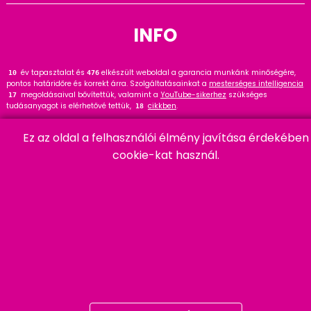
INFO
év tapasztalat és
elkészült weboldal a garancia munkánk minőségére,
12
476
pontos határidőre és korrekt árra. Szolgáltatásainkat a
mesterséges intelligencia
megoldásaival bővítettük, valamint a
YouTube-sikerhez
szükséges
17
tudásanyagot is elérhetővé tettük,
cikkben
.
18
Tekintse meg
referenciáinkat
, ahol
hasznos tanácsot talál. Wordpress
145
Ez az oldal a felhasználói élmény javítása érdekében
szakértőként ajánlom a
cikket és bővítményt
.
91
cookie-kat használ.
HARMADIK
06 20 457 00 77
9400 Sopron, Remetelak u. 12/a
tigaman@tigaman.hu
/ tigamanhungary