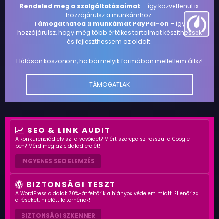
Rendeled meg a szolgáltatásaimat
– így közvetlenül is
hozzájárulsz a munkámhoz.
Támogathatod a munkámat PayPal-on
– így
hozzájárulsz, hogy még több értékes tartalmat készíthessek
és fejleszthessem az oldalt.
Hálásan köszönöm, ha bármelyik formában mellettem állsz!
TÁMOGATLAK
SEO & LINK AUDIT
A konkurenciád elviszi a vevőidet? Miért szerepelsz rosszul a Google-
ben? Mérd meg az oldalad erejét!
INGYENES SEO ELEMZÉS
BIZTONSÁGI TESZT
A WordPress oldalak 70%-át feltörik a hiányos védelem miatt. Ellenőrizd
a réseket, mielőtt feltörnének!
BIZTONSÁGI SZKENNER