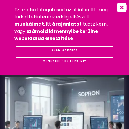
Ez az első látogatásod az oldalon. Itt meg
S
K
Y
W
O
R
K
E
R
S
FŐOLDAL
»
WEBDESIGN
tudod tekinteni az eddig elkészült
2012. MÁJUS 14. HÉTFŐ
munkáimat
, itt
árajánlatot
tudsz kérni,
WEBDESIGN
vagy
számold ki mennyibe kerülne
#REFERENCIA
#WEBDESIGN
weboldalad elkészítése
.
Skyworkers
AJÁNLATKÉRÉS
KAPCSOLÓDÓ
BEJEGYZÉSEK
MENNYIBE FOG KERÜLNI?