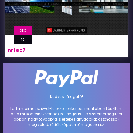
DEC
10
nrtec7
Kedves Látogató!
Tartalmaimat szívvel-lélekkel, önkéntes munkában készítem,
de a működésnek vannak költségei is. Ha szeretnél segíteni
abban, hogy továbbra is értékes anyagokat oszthassak
meg veled, kétféleképpen támogathatsz: