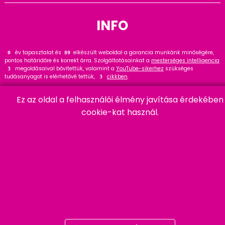
INFO
év tapasztalat és
elkészült weboldal a garancia munkánk minőségére,
0
110
pontos határidőre és korrekt árra. Szolgáltatásainkat a
mesterséges intelligencia
megoldásaival bővítettük, valamint a
YouTube-sikerhez
szükséges
3
tudásanyagot is elérhetővé tettük,
cikkben
.
3
Tekintse meg
referenciáinkat
, ahol
hasznos tanácsot talál. Wordpress
33
Ez az oldal a felhasználói élmény javítása érdekében
szakértőként ajánlom a
cikket és bővítményt
.
20
cookie-kat használ.
HARMADIK
06 20 457 00 77
9400 Sopron, Remetelak u. 12/a
tigaman@tigaman.hu
/ tigamanhungary