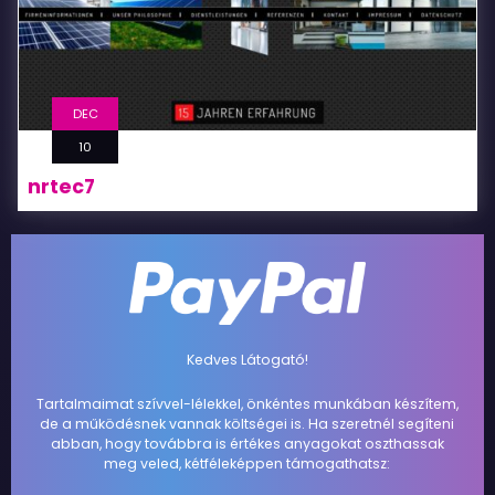
DEC
10
nrtec7
Kedves Látogató!
Tartalmaimat szívvel-lélekkel, önkéntes munkában készítem,
de a működésnek vannak költségei is. Ha szeretnél segíteni
abban, hogy továbbra is értékes anyagokat oszthassak
meg veled, kétféleképpen támogathatsz: