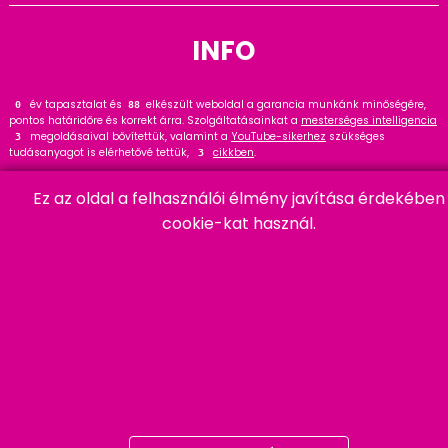
INFO
év tapasztalat és
elkészült weboldal a garancia munkánk minőségére,
0
110
pontos határidőre és korrekt árra. Szolgáltatásainkat a
mesterséges intelligencia
megoldásaival bővítettük, valamint a
YouTube-sikerhez
szükséges
3
tudásanyagot is elérhetővé tettük,
cikkben
.
3
Tekintse meg
referenciáinkat
, ahol
hasznos tanácsot talál. Wordpress
33
Ez az oldal a felhasználói élmény javítása érdekében
szakértőként ajánlom a
cikket és bővítményt
.
20
cookie-kat használ.
HARMADIK
06 20 457 00 77
9400 Sopron, Remetelak u. 12/a
tigaman@tigaman.hu
/ tigamanhungary