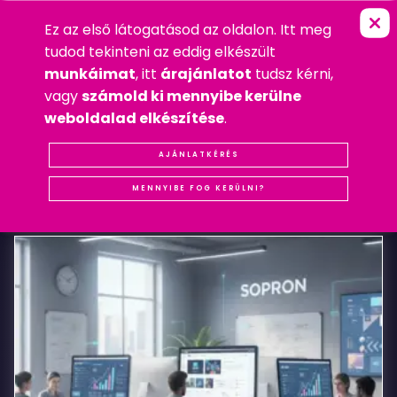
Ez az első látogatásod az oldalon. Itt meg
S
A
L
A
M
O
N
M
O
T
O
R
S
O
P
R
O
N
FŐOLDAL
»
MOBIL
tudod tekinteni az eddig elkészült
2016. FEBRUÁR 11. CSÜTÖRTÖK
munkáimat
, itt
árajánlatot
tudsz kérni,
MOBIL
,
WEBDESIGN
,
WEBSHOP
vagy
számold ki mennyibe kerülne
#REFERENCIA
#SOPRON
#WEBDESIGN
#WEBSHOP
weboldalad elkészítése
.
Salamon
AJÁNLATKÉRÉS
KAPCSOLÓDÓ
BEJEGYZÉSEK
Motor
MENNYIBE FOG KERÜLNI?
Sopron