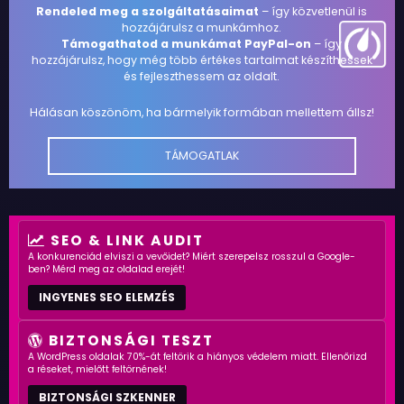
Rendeled meg a szolgáltatásaimat
– így közvetlenül is
hozzájárulsz a munkámhoz.
Támogathatod a munkámat PayPal-on
– így
hozzájárulsz, hogy még több értékes tartalmat készíthessek
és fejleszthessem az oldalt.
Hálásan köszönöm, ha bármelyik formában mellettem állsz!
TÁMOGATLAK
SEO & LINK AUDIT
A konkurenciád elviszi a vevőidet? Miért szerepelsz rosszul a Google-
ben? Mérd meg az oldalad erejét!
INGYENES SEO ELEMZÉS
BIZTONSÁGI TESZT
A WordPress oldalak 70%-át feltörik a hiányos védelem miatt. Ellenőrizd
a réseket, mielőtt feltörnének!
BIZTONSÁGI SZKENNER