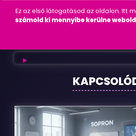
06 20 457 00 77
wordpress
gyakra
Ez az első látogatásod az oldalon. Itt 
CÉGINFORMÁC
számold ki mennyibe kerülne webold
Pitypang
KAPCSOLÓ
Iskola
Budapest