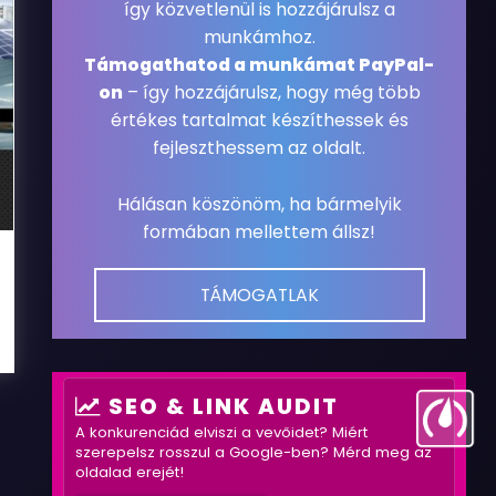
így közvetlenül is hozzájárulsz a
munkámhoz.
Támogathatod a munkámat PayPal-
on
– így hozzájárulsz, hogy még több
értékes tartalmat készíthessek és
fejleszthessem az oldalt.
Hálásan köszönöm, ha bármelyik
formában mellettem állsz!
TÁMOGATLAK
SEO & LINK AUDIT
A konkurenciád elviszi a vevőidet? Miért
szerepelsz rosszul a Google-ben? Mérd meg az
oldalad erejét!