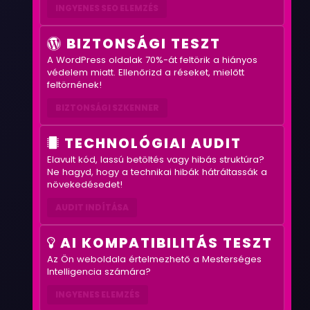
INGYENES SEO ELEMZÉS
BIZTONSÁGI TESZT
A WordPress oldalak 70%-át feltörik a hiányos
védelem miatt. Ellenőrizd a réseket, mielőtt
feltörnének!
BIZTONSÁGI SZKENNER
TECHNOLÓGIAI AUDIT
Elavult kód, lassú betöltés vagy hibás struktúra?
Ne hagyd, hogy a technikai hibák hátráltassák a
növekedésedet!
AUDIT INDÍTÁSA
AI KOMPATIBILITÁS TESZT
Az Ön weboldala értelmezhető a Mesterséges
Intelligencia számára?
INGYENES ELEMZÉS