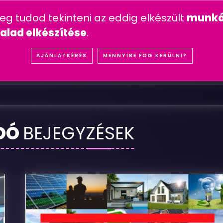
n feltett kérdések
mesterséges intelligencia
youtube 
meg tudod tekinteni az eddig elkészült
munká
IÓK
REFERENCIÁK
SZOLGÁLTATÁSOK
ÁRA
alad elkészítése
.
P
I
T
Y
P
A
N
G
I
S
K
O
L
A
B
U
D
A
P
E
S
T
AJÁNLATKÉRÉS
MENNYIBE FOG KERÜLNI?
DÓ
BEJEGYZÉSEK