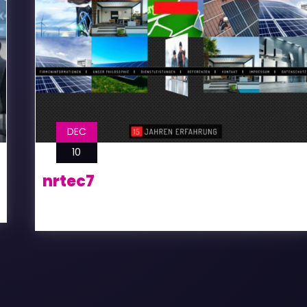
DEC
10
nrtec7