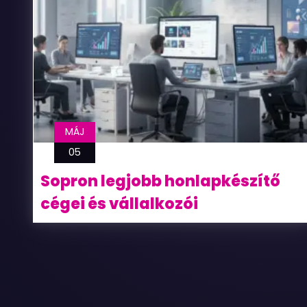
MÁJ
05
Sopron legjobb honlapkészítő
cégei és vállalkozói