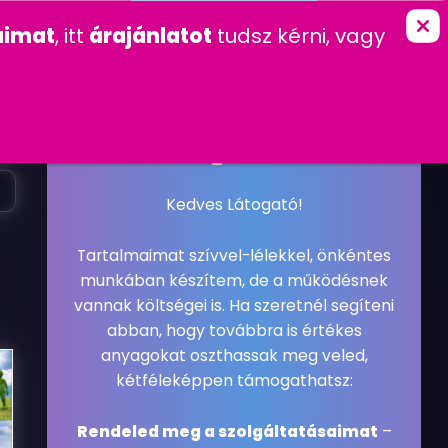
marketing
imat
, itt
árajánlatot
tudsz kérni, vagy
K
KAPCSOLAT
FŐOLDAL
»
WEBDESIGN
2008. NOVEMBER 2. VASÁRNAP
WEBDESIGN
#REFERENCIA
#WEBDESIGN
Kedves Látogató!
Tartalmaimat szívvel-lélekkel, önkéntes
munkában készítem, de a működésnek
vannak költségei is. Ha szeretnél segíteni
abban, hogy továbbra is értékes
anyagokat oszthassak meg veled,
kétféleképpen támogathatsz:
Rendeled meg a szolgáltatásaimat
–