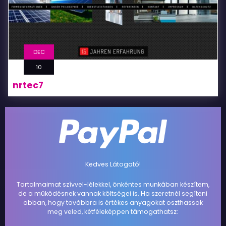
DEC
10
nrtec7
Kedves Látogató!
Tartalmaimat szívvel-lélekkel, önkéntes munkában készítem,
de a működésnek vannak költségei is. Ha szeretnél segíteni
abban, hogy továbbra is értékes anyagokat oszthassak
meg veled, kétféleképpen támogathatsz: