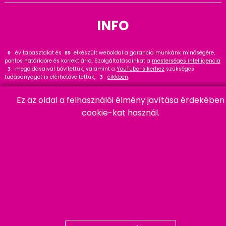
INFO
év tapasztalat és
elkészült weboldal a garancia munkánk minőségére,
0
109
pontos határidőre és korrekt árra. Szolgáltatásainkat a
mesterséges intelligencia
megoldásaival bővítettük, valamint a
YouTube-sikerhez
szükséges
3
tudásanyagot is elérhetővé tettük,
cikkben
.
3
Tekintse meg
referenciáinkat
, ahol
hasznos tanácsot talál. Wordpress
32
Ez az oldal a felhasználói élmény javítása érdekében
szakértőként ajánlom a
cikket és bővítményt
.
20
cookie-kat használ.
HARMADIK
06 20 457 00 77
9400 Sopron, Remetelak u. 12/a
tigaman@tigaman.hu
/ tigamanhungary