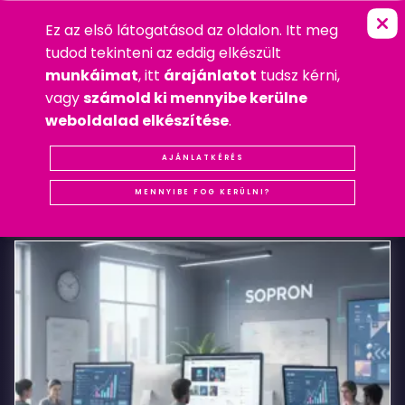
Ez az első látogatásod az oldalon. Itt meg
P
A
P
P
A
N
I
T
A
FŐOLDAL
»
WEBDESIGN
tudod tekinteni az eddig elkészült
2010. JÚLIUS 30. PÉNTEK
munkáimat
, itt
árajánlatot
tudsz kérni,
WEBDESIGN
vagy
számold ki mennyibe kerülne
#REFERENCIA
#SOPRON
#WEBDESIGN
weboldalad elkészítése
.
Papp
AJÁNLATKÉRÉS
KAPCSOLÓDÓ
BEJEGYZÉSEK
Anita
MENNYIBE FOG KERÜLNI?