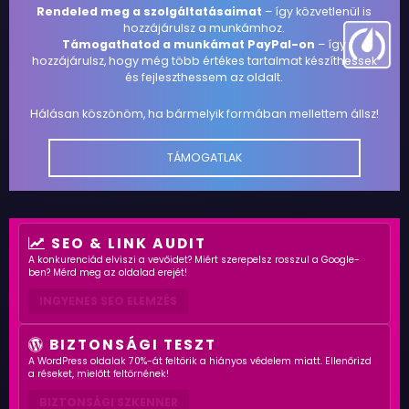
Rendeled meg a szolgáltatásaimat
– így közvetlenül is
hozzájárulsz a munkámhoz.
Támogathatod a munkámat PayPal-on
– így
hozzájárulsz, hogy még több értékes tartalmat készíthessek
és fejleszthessem az oldalt.
Hálásan köszönöm, ha bármelyik formában mellettem állsz!
TÁMOGATLAK
SEO & LINK AUDIT
A konkurenciád elviszi a vevőidet? Miért szerepelsz rosszul a Google-
ben? Mérd meg az oldalad erejét!
INGYENES SEO ELEMZÉS
BIZTONSÁGI TESZT
A WordPress oldalak 70%-át feltörik a hiányos védelem miatt. Ellenőrizd
a réseket, mielőtt feltörnének!
BIZTONSÁGI SZKENNER