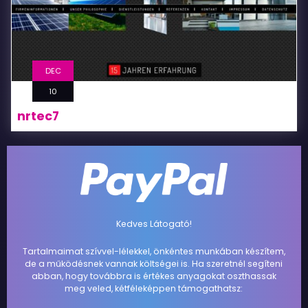
DEC
10
nrtec7
Kedves Látogató!
Tartalmaimat szívvel-lélekkel, önkéntes munkában készítem,
de a működésnek vannak költségei is. Ha szeretnél segíteni
abban, hogy továbbra is értékes anyagokat oszthassak
meg veled, kétféleképpen támogathatsz: