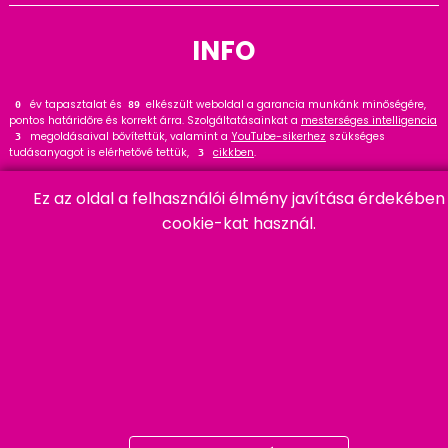
INFO
év tapasztalat és
elkészült weboldal a garancia munkánk minőségére,
0
111
pontos határidőre és korrekt árra. Szolgáltatásainkat a
mesterséges intelligencia
megoldásaival bővítettük, valamint a
YouTube-sikerhez
szükséges
3
tudásanyagot is elérhetővé tettük,
cikkben
.
3
Tekintse meg
referenciáinkat
, ahol
hasznos tanácsot talál. Wordpress
33
Ez az oldal a felhasználói élmény javítása érdekében
szakértőként ajánlom a
cikket és bővítményt
.
20
cookie-kat használ.
HARMADIK
06 20 457 00 77
9400 Sopron, Remetelak u. 12/a
tigaman@tigaman.hu
/ tigamanhungary