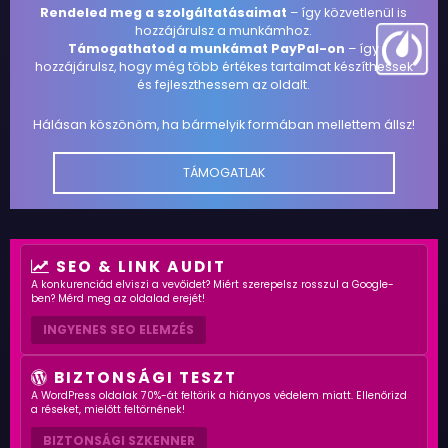
Rendeled meg a szolgáltatásaimat
– így közvetlenül is
hozzájárulsz a munkámhoz.
Támogathatod a munkámat PayPal-on
– így
hozzájárulsz, hogy még több értékes tartalmat készíthessek
és fejleszthessem az oldalt.
Hálásan köszönöm, ha bármelyik formában mellettem állsz!
TÁMOGATLAK
SEO & LINK AUDIT
A konkurenciád elviszi a vevőidet? Miért szerepelsz rosszul a Google-
ben? Mérd meg az oldalad erejét!
INGYENES SEO ELEMZÉS
BIZTONSÁGI TESZT
A WordPress oldalak 70%-át feltörik a hiányos védelem miatt. Ellenőrizd
a réseket, mielőtt feltörnének!
BIZTONSÁGI SZKENNER