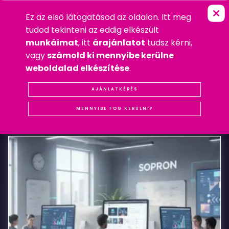
Ez az első látogatásod az oldalon. Itt meg
N
R
G
S
O
P
R
O
N
FŐOLDAL
»
WEBDESIGN
tudod tekinteni az eddig elkészült
2013. JANUÁR 2. SZERDA
munkáimat
, itt
árajánlatot
tudsz kérni,
WEBDESIGN
vagy
számold ki mennyibe kerülne
#REFERENCIA
#SOPRON
#WEBDESIGN
weboldalad elkészítése
.
NRG
AJÁNLATKÉRÉS
KAPCSOLÓDÓ
BEJEGYZÉSEK
Sopron
MENNYIBE FOG KERÜLNI?