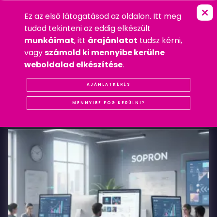
Ez az első látogatásod az oldalon. Itt meg
K
A
V
I
C
S
D
E
P
Ó
FŐOLDAL
»
WEBDESIGN
tudod tekinteni az eddig elkészült
2011. NOVEMBER 28. HÉTFŐ
munkáimat
, itt
árajánlatot
tudsz kérni,
WEBDESIGN
vagy
számold ki mennyibe kerülne
#REFERENCIA
#WEBDESIGN
weboldalad elkészítése
.
Kavics
AJÁNLATKÉRÉS
KAPCSOLÓDÓ
BEJEGYZÉSEK
Depó
MENNYIBE FOG KERÜLNI?