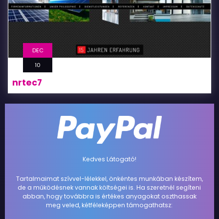
DEC
10
nrtec7
Kedves Látogató!
Tartalmaimat szívvel-lélekkel, önkéntes munkában készítem,
de a működésnek vannak költségei is. Ha szeretnél segíteni
abban, hogy továbbra is értékes anyagokat oszthassak
meg veled, kétféleképpen támogathatsz: