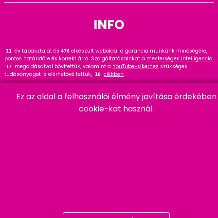
INFO
év tapasztalat és
elkészült weboldal a garancia munkánk minőségére,
13
476
pontos határidőre és korrekt árra. Szolgáltatásainkat a
mesterséges intelligencia
megoldásaival bővítettük, valamint a
YouTube-sikerhez
szükséges
17
tudásanyagot is elérhetővé tettük,
cikkben
.
18
Tekintse meg
referenciáinkat
, ahol
hasznos tanácsot talál. Wordpress
145
Ez az oldal a felhasználói élmény javítása érdekében
szakértőként ajánlom a
cikket és bővítményt
.
91
cookie-kat használ.
HARMADIK
06 20 457 00 77
9400 Sopron, Remetelak u. 12/a
tigaman@tigaman.hu
/ tigamanhungary