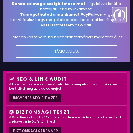
Rendeled meg a szolgáltatásaimat
– így közvetlenül is
hozzájárulsz a munkámhoz.
Támogathatod a munkámat PayPal-on
– így
hozzájárulsz, hogy még több értékes tartalmat készíthessek
és fejleszthessem az oldalt.
Hálásan köszönöm, ha bármelyik formában mellettem állsz!
TÁMOGATLAK
SEO & LINK AUDIT
A konkurenciád elviszi a vevőidet? Miért szerepelsz rosszul a Google-
ben? Mérd meg az oldalad erejét!
INGYENES SEO ELEMZÉS
BIZTONSÁGI TESZT
A WordPress oldalak 70%-át feltörik a hiányos védelem miatt. Ellenőrizd
a réseket, mielőtt feltörnének!
BIZTONSÁGI SZKENNER