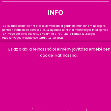
INFO
év tapasztalat és
elkészült weboldal a garancia munkánk minőségére,
12
476
pontos határidőre és korrekt árra. Szolgáltatásainkat a
mesterséges intelligencia
megoldásaival bővítettük, valamint a
YouTube-sikerhez
szükséges
17
tudásanyagot is elérhetővé tettük,
cikkben
.
18
Tekintse meg
referenciáinkat
, ahol
hasznos tanácsot talál. Wordpress
145
Ez az oldal a felhasználói élmény javítása érdekében
szakértőként ajánlom a
cikket és bővítményt
.
91
cookie-kat használ.
HARMADIK
06 20 457 00 77
9400 Sopron, Remetelak u. 12/a
tigaman@tigaman.hu
/ tigamanhungary