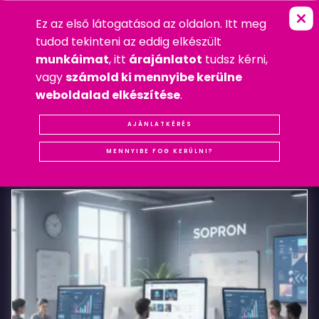
Ez az első látogatásod az oldalon. Itt meg
H
A
S
T
Á
N
C
W
E
B
S
H
O
P
FŐOLDAL
»
LOGÓ
tudod tekinteni az eddig elkészült
2008. NOVEMBER 3. HÉTFŐ
munkáimat
, itt
árajánlatot
tudsz kérni,
LOGÓ
,
WEBDESIGN
,
WEBSHOP
vagy
számold ki mennyibe kerülne
#LOGÓ
#REFERENCIA
#SOPRON
#WEBDESIGN
weboldalad elkészítése
.
Hastánc
AJÁNLATKÉRÉS
KAPCSOLÓDÓ
BEJEGYZÉSEK
webshop
MENNYIBE FOG KERÜLNI?