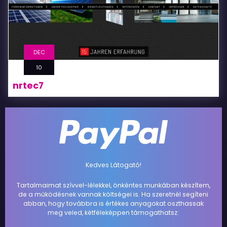
DEC
10
nrtec7
Kedves Látogató!
Tartalmaimat szívvel-lélekkel, önkéntes munkában készítem,
de a működésnek vannak költségei is. Ha szeretnél segíteni
abban, hogy továbbra is értékes anyagokat oszthassak
meg veled, kétféleképpen támogathatsz: