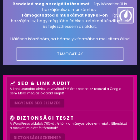
Rendeled meg a szolgáltatásaimat
– így közvetlenül is
hozzájárulsz a munkámhoz.
Támogathatod a munkámat PayPal-on
– így
hozzájárulsz, hogy még több értékes tartalmat készíthessek
és fejleszthessem az oldalt.
Hálásan köszönöm, ha bármelyik formában mellettem állsz!
TÁMOGATLAK
SEO & LINK AUDIT
A konkurenciád elviszi a vevőidet? Miért szerepelsz rosszul a Google-
ben? Mérd meg az oldalad erejét!
INGYENES SEO ELEMZÉS
BIZTONSÁGI TESZT
A WordPress oldalak 70%-át feltörik a hiányos védelem miatt. Ellenőrizd
a réseket, mielőtt feltörnének!
BIZTONSÁGI SZKENNER