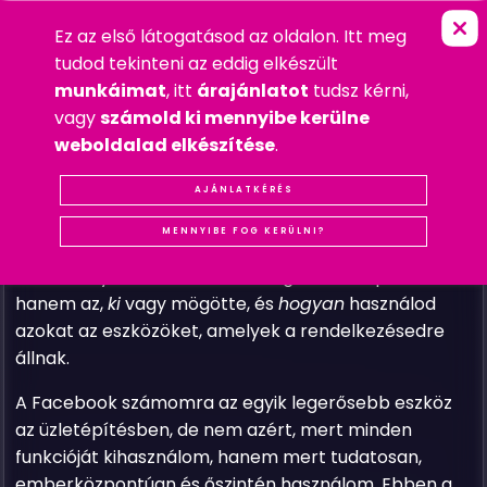
Ez az első látogatásod az oldalon. Itt meg
F
A
C
E
B
O
O
K
-
S
I
K
E
R
E
M
B
E
R
I
FŐOLDAL
»
GYAKRAN FELTETT KÉRDÉSEK
tudod tekinteni az eddig elkészült
2025. DECEMBER 27. SZOMBAT
munkáimat
, itt
árajánlatot
tudsz kérni,
GYAKRAN FELTETT KÉRDÉSEK
vagy
számold ki mennyibe kerülne
#FACEBOOK
#MARKETING
weboldalad elkészítése
.
Sokan azt hiszik, hogy a közösségi médiában a siker
titka a technikában, az algoritmusokban vagy a „jól
AJÁNLATKÉRÉS
bevált” marketingfogásokban rejlik. Én viszont nap
MENNYIBE FOG KERÜLNI?
mint nap azt tapasztalom, hogy egészen más a
döntő tényező. Nem az számít igazán,
mit
posztolsz –
hanem az,
ki
vagy mögötte, és
hogyan
használod
azokat az eszközöket, amelyek a rendelkezésedre
állnak.
A Facebook számomra az egyik legerősebb eszköz
az üzletépítésben, de nem azért, mert minden
funkcióját kihasználom, hanem mert tudatosan,
emberközpontúan és őszintén használom. Ebben a