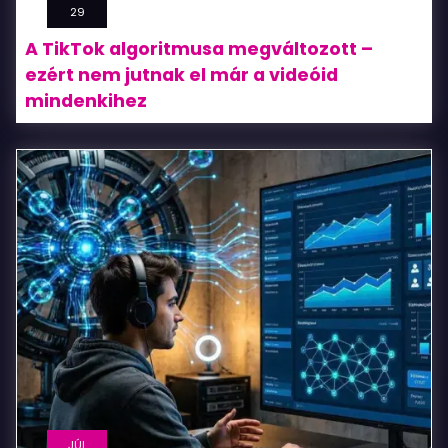
épít
29
valódi
A TikTok algoritmusa megváltozott –
ezért nem jutnak el már a videóid
közösséget
mindenkihez
JÚL