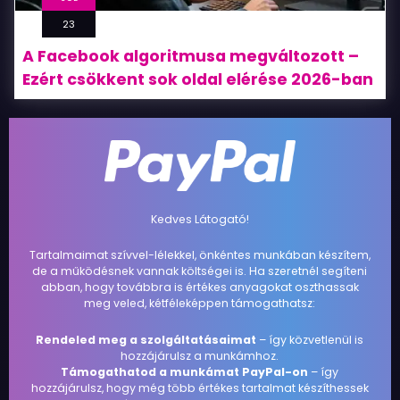
23
A Facebook algoritmusa megváltozott –
Ezért csökkent sok oldal elérése 2026-ban
Kedves Látogató!
Tartalmaimat szívvel-lélekkel, önkéntes munkában készítem,
de a működésnek vannak költségei is. Ha szeretnél segíteni
abban, hogy továbbra is értékes anyagokat oszthassak
meg veled, kétféleképpen támogathatsz:
Rendeled meg a szolgáltatásaimat
– így közvetlenül is
hozzájárulsz a munkámhoz.
Támogathatod a munkámat PayPal-on
– így
hozzájárulsz, hogy még több értékes tartalmat készíthessek