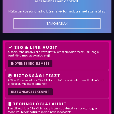
és fejleszthessem az oldalt.
Hálásan köszönöm, ha bármelyik formában mellettem állsz!
TÁMOGATLAK
SEO & LINK AUDIT
A konkurenciád elviszi a vevőidet? Miért szerepelsz rosszul a Google-
ben? Mérd meg az oldalad erejét!
INGYENES SEO ELEMZÉS
BIZTONSÁGI TESZT
A WordPress oldalak 70%-át feltörik a hiányos védelem miatt. Ellenőrizd
a réseket, mielőtt feltörnének!
BIZTONSÁGI SZKENNER
TECHNOLÓGIAI AUDIT
Elavult kód, lassú betöltés vagy hibás struktúra? Ne hagyd, hogy a
technikai hibák hátráltassák a növekedésedet!