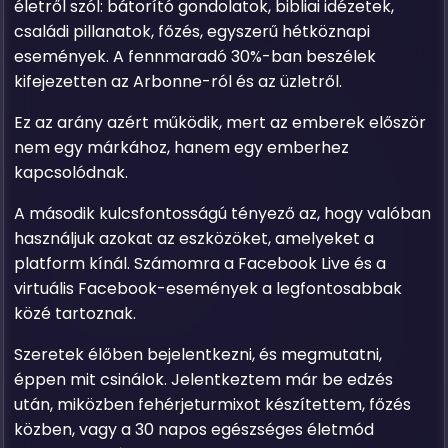
életről szól: bátorító gondolatok, bibliai idézetek,
családi pillanatok, főzés, egyszerű hétköznapi
események. A fennmaradó 30%-ban beszélek
kifejezetten az Arbonne-ról és az üzletről.
Ez az arány azért működik, mert az emberek először
nem egy márkához, hanem egy emberhez
kapcsolódnak.
A második kulcsfontosságú tényező az, hogy valóban
használjuk azokat az eszközöket, amelyeket a
platform kínál. Számomra a Facebook Live és a
virtuális Facebook-események a legfontosabbak
közé tartoznak.
Szeretek élőben bejelentkezni, és megmutatni,
éppen mit csinálok. Jelentkeztem már be edzés
után, miközben fehérjeturmixot készítettem, főzés
közben, vagy a 30 napos egészséges életmód