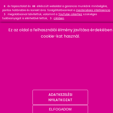
év tapasztalat és
elkészült weboldal a garancia munkánk minőségére,
0
114
pontos határidőre és korrekt árra. Szolgáltatásainkat a
mesterséges intelligencia
megoldásaival bővítettük, valamint a
YouTube-sikerhez
szükséges
4
tudásanyagot is elérhetővé tettük,
cikkben
.
4
Tekintse meg
referenciáinkat
, ahol
hasznos tanácsot talál. Wordpress
34
Ez az oldal a felhasználói élmény javítása érdekében
szakértőként ajánlom a
cikket és bővítményt
.
21
cookie-kat használ.
HARMADIK
06 20 457 00 77
9400 Sopron, Remetelak u. 12/a
tigaman@tigaman.hu
/ tigamanhungary
ADATKEZELÉSI
NYILATKOZAT
/ tigaman.webdesign
ELFOGADOM
/ tigaman