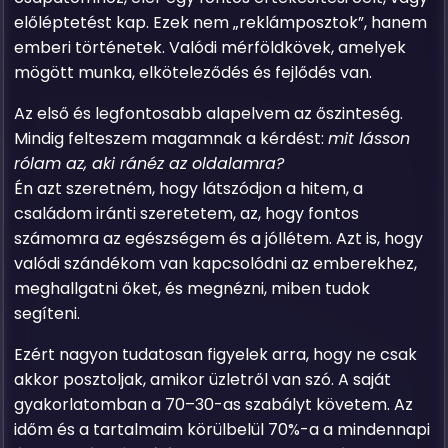
előléptetést kap. Ezek nem „reklámposztok”, hanem
emberi történetek. Valódi mérföldkövek, amelyek
mögött munka, elköteleződés és fejlődés van.
Az első és legfontosabb alapelvem az őszinteség.
Mindig felteszem magamnak a kérdést:
mit lásson
rólam az, aki ránéz az oldalamra?
Én azt szeretném, hogy látszódjon a hitem, a
családom iránti szeretetem, az, hogy fontos
számomra az egészségem és a jóllétem. Azt is, hogy
valódi szándékom van kapcsolódni az emberekhez,
meghallgatni őket, és megnézni, miben tudok
segíteni.
Ezért nagyon tudatosan figyelek arra, hogy ne csak
akkor posztoljak, amikor üzletről van szó. A saját
gyakorlatomban a 70–30-as szabályt követem. Az
időm és a tartalmaim körülbelül 70%-a a mindennapi