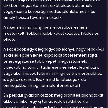
cikkben megosztom azt a két alapelvet, amely
végigkíséri a közösségi médiás jelenlétemet – és
amely hosszú távon is működik.
A siker nem harsány, nem erőszakos, és nem
mesterkélt. Sokkal inkább következetes, hiteles és
élhető.
A Facebook egyik legnagyobb előnye, hogy rendkívül
sokféleképpen lehet kapcsolatot teremteni rajta.
Lehet egyszerre több képet megosztani, élő
videókat indítani, virtuális eseményeket létrehozni,
vagy akár mások falára írni – így az ő ismerőseikhez
is eljut az üzenet. Ezek mind lehetőségek, de
önmagukban még nem jelentenek sikert.
Én például gyakran osztok meg örömteli pillanatokat
akkor, amikor egy új tanácsadó csatlakozik a
csapatomhoz, elér egy fontos értékesítési célt, vagy