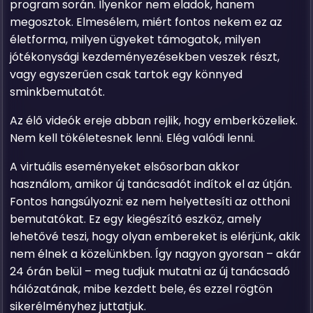
program során. Ilyenkor nem eladok, hanem
megosztok. Elmesélem, miért fontos nekem ez az
életforma, milyen ügyeket támogatok, milyen
jótékonysági kezdeményezésekben veszek részt,
vagy egyszerűen csak tartok egy könnyed
sminkbemutatót.
Az élő videók ereje abban rejlik, hogy emberközeliek.
Nem kell tökéletesnek lenni. Elég valódi lenni.
A virtuális eseményeket elsősorban akkor
használom, amikor új tanácsadót indítok el az útján.
Fontos hangsúlyozni: ez nem helyettesíti az otthoni
bemutatókat. Ez egy kiegészítő eszköz, amely
lehetővé teszi, hogy olyan embereket is elérjünk, akik
nem élnek a közelünkben. Így nagyon gyorsan – akár
24 órán belül – meg tudjuk mutatni az új tanácsadó
hálózatának, mibe kezdett bele, és ezzel rögtön
sikerélményhez juttatjuk.