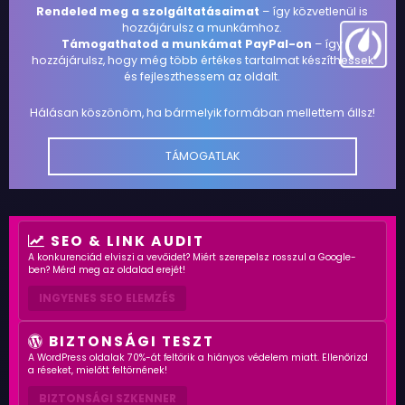
Rendeled meg a szolgáltatásaimat
– így közvetlenül is
hozzájárulsz a munkámhoz.
Támogathatod a munkámat PayPal-on
– így
hozzájárulsz, hogy még több értékes tartalmat készíthessek
és fejleszthessem az oldalt.
Hálásan köszönöm, ha bármelyik formában mellettem állsz!
TÁMOGATLAK
SEO & LINK AUDIT
A konkurenciád elviszi a vevőidet? Miért szerepelsz rosszul a Google-
ben? Mérd meg az oldalad erejét!
INGYENES SEO ELEMZÉS
BIZTONSÁGI TESZT
A WordPress oldalak 70%-át feltörik a hiányos védelem miatt. Ellenőrizd
a réseket, mielőtt feltörnének!
BIZTONSÁGI SZKENNER