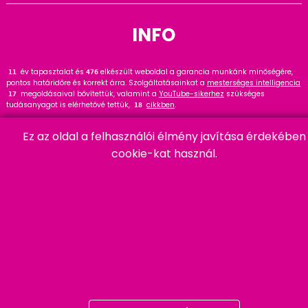
INFO
év tapasztalat és
elkészült weboldal a garancia munkánk minőségére,
13
476
pontos határidőre és korrekt árra. Szolgáltatásainkat a
mesterséges intelligencia
megoldásaival bővítettük, valamint a
YouTube-sikerhez
szükséges
17
tudásanyagot is elérhetővé tettük,
cikkben
.
18
Tekintse meg
referenciáinkat
, ahol
hasznos tanácsot talál. Wordpress
145
Ez az oldal a felhasználói élmény javítása érdekében
szakértőként ajánlom a
cikket és bővítményt
.
91
cookie-kat használ.
HARMADIK
06 20 457 00 77
9400 Sopron, Remetelak u. 12/a
tigaman@tigaman.hu
/ tigamanhungary