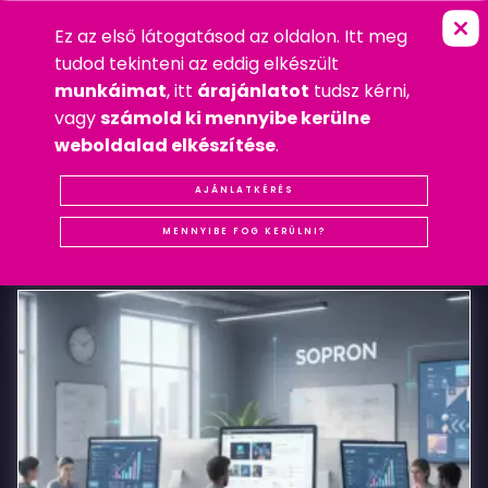
Ez az első látogatásod az oldalon. Itt meg
B
B
K
É
P
K
E
R
E
T
B
U
D
A
P
E
S
T
FŐOLDAL
»
WEBDESIGN
tudod tekinteni az eddig elkészült
2008. NOVEMBER 2. VASÁRNAP
munkáimat
, itt
árajánlatot
tudsz kérni,
WEBDESIGN
,
WEBSHOP
vagy
számold ki mennyibe kerülne
#REFERENCIA
#WEBDESIGN
#WEBSHOP
weboldalad elkészítése
.
BB
AJÁNLATKÉRÉS
KAPCSOLÓDÓ
BEJEGYZÉSEK
képkeret
MENNYIBE FOG KERÜLNI?
Budapest