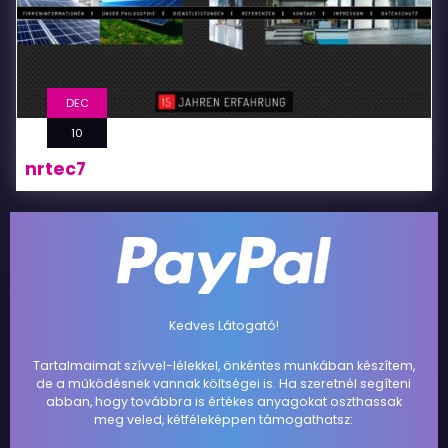
DEC
10
nrtec7
Kedves Látogató!
Tartalmaimat szívvel-lélekkel, önkéntes munkában készítem,
de a működésnek vannak költségei is. Ha szeretnél segíteni
abban, hogy továbbra is értékes anyagokat oszthassak
meg veled, kétféleképpen támogathatsz: