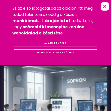
Ez az első látogatásod az oldalon. Itt meg
V
O
L
T
F
E
S
Z
T
I
V
Á
L
L
A
P
FŐOLDAL
»
WEBDESIGN
tudod tekinteni az eddig elkészült
2008. NOVEMBER 1. SZOMBAT
munkáimat
, itt
árajánlatot
tudsz kérni,
WEBDESIGN
vagy
számold ki mennyibe kerülne
#REFERENCIA
#SOPRON
#WEBDESIGN
weboldalad elkészítése
.
VOLT
AJÁNLATKÉRÉS
KAPCSOLÓDÓ
BEJEGYZÉSEK
Fesztivál
MENNYIBE FOG KERÜLNI?
Lap