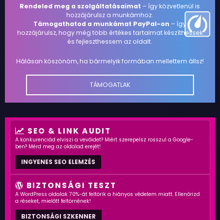
Rendeled meg a szolgáltatásaimat
– így közvetlenül is
hozzájárulsz a munkámhoz.
Támogathatod a munkámat PayPal-on
– így
hozzájárulsz, hogy még több értékes tartalmat készíthessek
és fejleszthessem az oldalt.
Hálásan köszönöm, ha bármelyik formában mellettem állsz!
TÁMOGATLAK
SEO & LINK AUDIT
A konkurenciád elviszi a vevőidet? Miért szerepelsz rosszul a Google-
ben? Mérd meg az oldalad erejét!
INGYENES SEO ELEMZÉS
BIZTONSÁGI TESZT
A WordPress oldalak 70%-át feltörik a hiányos védelem miatt. Ellenőrizd
a réseket, mielőtt feltörnének!
BIZTONSÁGI SZKENNER