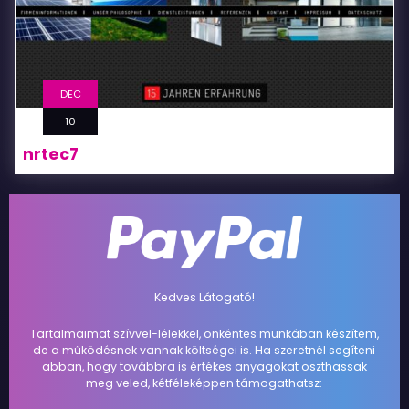
DEC
10
nrtec7
Kedves Látogató!
Tartalmaimat szívvel-lélekkel, önkéntes munkában készítem,
de a működésnek vannak költségei is. Ha szeretnél segíteni
abban, hogy továbbra is értékes anyagokat oszthassak
meg veled, kétféleképpen támogathatsz: