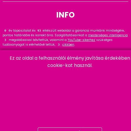
INFO
év tapasztalat és
elkészült weboldal a garancia munkánk minőségére,
0
114
pontos határidőre és korrekt árra. Szolgáltatásainkat a
mesterséges intelligencia
megoldásaival bővítettük, valamint a
YouTube-sikerhez
szükséges
3
tudásanyagot is elérhetővé tettük,
cikkben
.
3
Tekintse meg
referenciáinkat
, ahol
hasznos tanácsot talál. Wordpress
34
Ez az oldal a felhasználói élmény javítása érdekében
szakértőként ajánlom a
cikket és bővítményt
.
21
cookie-kat használ.
HARMADIK
06 20 457 00 77
9400 Sopron, Remetelak u. 12/a
tigaman@tigaman.hu
/ tigamanhungary