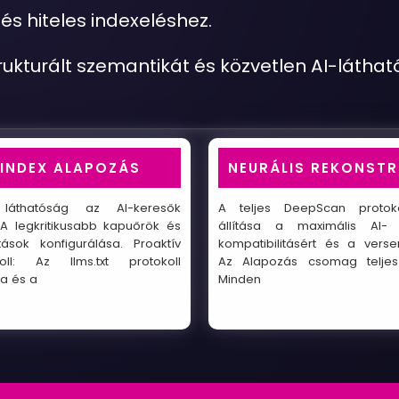
és hiteles indexeléshez.
trukturált szemantikát és közvetlen AI-látha
 INDEX ALAPOZÁS
NEURÁLIS REKONST
 láthatóság az AI-keresők
A teljes DeepScan protoko
A legkritikusabb kapuőrök és
állítása a maximális AI
ítások konfigurálása. Proaktív
kompatibilitásért és a versen
oll: Az llms.txt protokoll
Az Alapozás csomag teljes 
sa és a
Minden