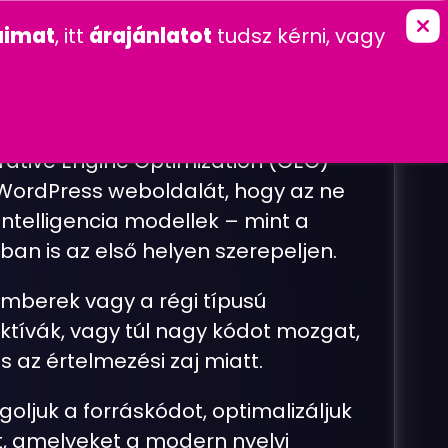
marketing
Ingyenes szolgáltatások
imat
, itt
árajánlatot
tudsz kérni, vagy
K
KAPCSOLAT
FŐOLDAL
»
SZOLGÁLTATÁSOK
»
MESTERSÉGES INTELLIGENCIA
E
O
)
tive Engine Optimization (GEO)
a WordPress weboldalát, hogy az ne
ntelligencia modellek – mint a
ban is az első helyen szerepeljen.
mberek vagy a régi típusú
ktívák, vagy túl nagy kódot mozgat,
az értelmezési zaj miatt.
oljuk a forráskódot, optimalizáljuk
t, amelyeket a modern nyelvi