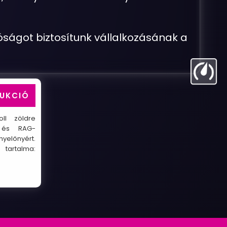
tóságot biztosítunk vállalkozásának a
RUKCIÓ
ll zöldre
- és RAG-
yelőnyért.
tartalma: