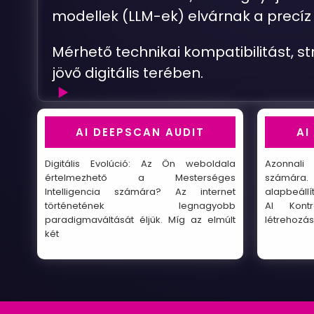
modellek (LLM-ek) elvárnak a precíz 
Mérhető technikai kompatibilitást, s
jövő digitális terében.
AI-
AI DEEPSCAN AUDIT
AI
Ready
Weboldal
Digitális Evolúció: Az Ön weboldala
Azonnali
értelmezhető a Mesterséges
számára. 
Optimalizálás
Intelligencia számára? Az internet
alapbeáll
történetének legnagyobb
AI Kontr
(GEO)
paradigmaváltását éljük. Míg az elmúlt
létrehozá
két