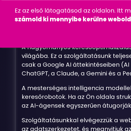
06 20 457 00 77
wordpress
gyakra
Ez az első látogatásod az oldalon. Itt 
CÉGINFORMÁC
számold ki mennyibe kerülne webold
A
I
-
A hagyományos keresőoptimalizálás 
világába. Ez a szolgáltatásunk telje
csak a Google AI áttekintéseiben (AI
ChatGPT, a Claude, a Gemini és a Per
A mesterséges intelligencia modelle
keresőrobotok. Ha az Ön oldala struk
az AI-ágensek egyszerűen átugorják 
Szolgáltatásunkkal elvégezzük a webo
az adatszerkezetet, és megnyitjuk a