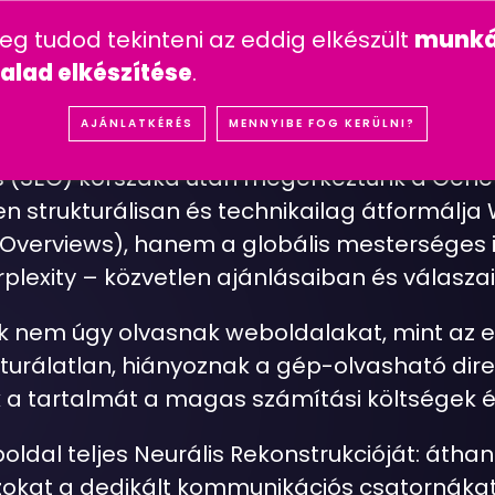
n feltett kérdések
mesterséges intelligencia
youtube 
meg tudod tekinteni az eddig elkészült
munká
IÓK
REFERENCIÁK
SZOLGÁLTATÁSOK
ÁRA
alad elkészítése
.
R
E
A
D
Y
W
E
B
O
L
D
A
L
O
P
T
I
M
A
L
I
Z
Á
L
Á
S
(
G
AJÁNLATKÉRÉS
MENNYIBE FOG KERÜLNI?
(SEO) korszaka után megérkeztünk a Genera
sen strukturálisan és technikailag átformálj
 Overviews), hanem a globális mesterséges i
plexity – közvetlen ajánlásaiban és válaszai
k nem úgy olvasnak weboldalakat, mint az e
turálatlan, hiányoznak a gép-olvasható dire
a tartalmát a magas számítási költségek és 
ldal teljes Neurális Rekonstrukcióját: áthang
zokat a dedikált kommunikációs csatornáka