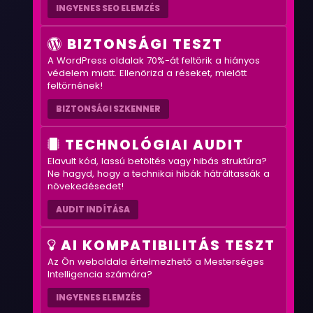
INGYENES SEO ELEMZÉS
BIZTONSÁGI TESZT
A WordPress oldalak 70%-át feltörik a hiányos
védelem miatt. Ellenőrizd a réseket, mielőtt
feltörnének!
BIZTONSÁGI SZKENNER
TECHNOLÓGIAI AUDIT
Elavult kód, lassú betöltés vagy hibás struktúra?
Ne hagyd, hogy a technikai hibák hátráltassák a
növekedésedet!
AUDIT INDÍTÁSA
AI KOMPATIBILITÁS TESZT
Az Ön weboldala értelmezhető a Mesterséges
Intelligencia számára?
INGYENES ELEMZÉS