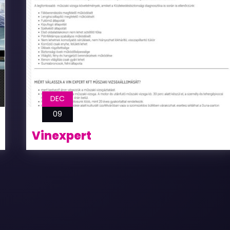
DEC
09
Vinexpert