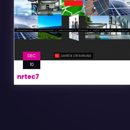
DEC
10
nrtec7