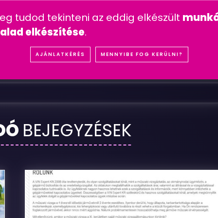
n feltett kérdések
mesterséges intelligencia
youtube 
meg tudod tekinteni az eddig elkészült
munká
IÓK
REFERENCIÁK
SZOLGÁLTATÁSOK
ÁRA
alad elkészítése
.
S
T
R
A
B
A
N
C
I
AJÁNLATKÉRÉS
MENNYIBE FOG KERÜLNI?
DÓ
BEJEGYZÉSEK