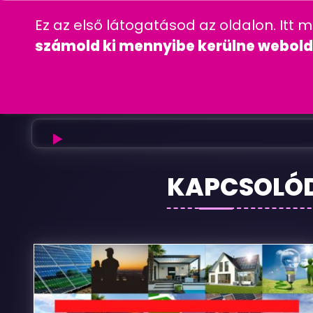
06 20 457 00 77
wordpress
gyakra
Ez az első látogatásod az oldalon. Itt 
CÉGINFORMÁC
számold ki mennyibe kerülne webold
Strabanci
KAPCSOLÓ