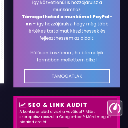
így közvetlenül is hozzájárulsz a
munkámhoz.
Támogathatod a munkámat PayPal-
on
– így hozzájárulsz, hogy még több
értékes tartalmat készíthessek és
fejleszthessem az oldalt.
Hálásan köszönöm, ha bármelyik
formában mellettem állsz!
TÁMOGATLAK
SEO & LINK AUDIT
A konkurenciád elviszi a vevőidet? Miért
szerepelsz rosszul a Google-ben? Mérd meg az
oldalad erejét!