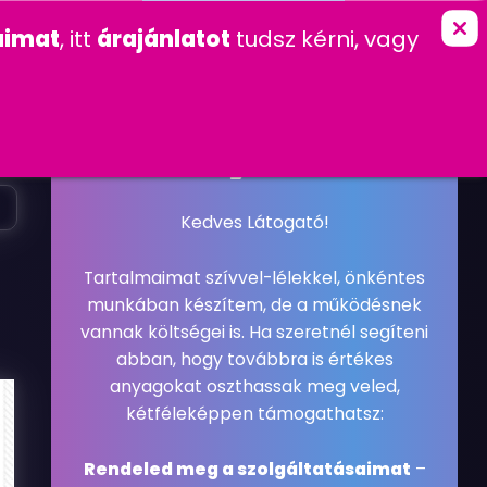
marketing
imat
, itt
árajánlatot
tudsz kérni, vagy
K
KAPCSOLAT
FŐOLDAL
»
LOGÓ
2010. JANUÁR 19. KEDD
LOGÓ
,
WEBDESIGN
#KÓPHÁZA
#LOGÓ
#REFERENCIA
Kedves Látogató!
Tartalmaimat szívvel-lélekkel, önkéntes
munkában készítem, de a működésnek
vannak költségei is. Ha szeretnél segíteni
abban, hogy továbbra is értékes
anyagokat oszthassak meg veled,
kétféleképpen támogathatsz:
Rendeled meg a szolgáltatásaimat
–