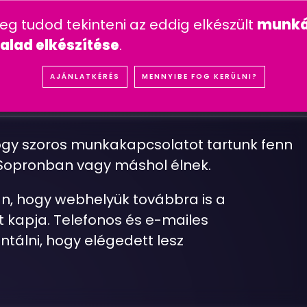
n feltett kérdések
mesterséges intelligencia
youtube 
meg tudod tekinteni az eddig elkészült
munká
IÓK
REFERENCIÁK
SZOLGÁLTATÁSOK
ÁRA
alad elkészítése
.
S
O
P
R
O
N
I
V
A
G
Y
O
K
,
L
E
H
E
T
E
K
A
Z
Ü
G
Y
F
E
AJÁNLATKÉRÉS
MENNYIBE FOG KERÜLNI?
ogy szoros munkakapcsolatot tartunk fenn
y Sopronban vagy máshol élnek.
an, hogy webhelyük továbbra is a
 kapja. Telefonos és e-mailes
ntálni, hogy elégedett lesz