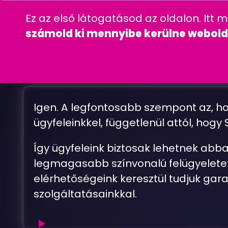
06 20 457 00 77
wordpress
gyakra
Ez az első látogatásod az oldalon. Itt 
CÉGINFORMÁC
számold ki mennyibe kerülne webold
N
E
M
Igen. A legfontosabb szempont az, h
ügyfeleinkkel, függetlenül attól, hog
Így ügyfeleink biztosak lehetnek abb
legmagasabb színvonalú felügyeletet
elérhetőségeink keresztül tudjuk gara
szolgáltatásainkkal.