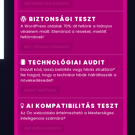
INGYENES SEO ELEMZÉS
BIZTONSÁGI TESZT
A WordPress oldalak 70%-át feltörik a hiányos
védelem miatt. Ellenőrizd a réseket, mielőtt
feltörnének!
BIZTONSÁGI SZKENNER
TECHNOLÓGIAI AUDIT
Elavult kód, lassú betöltés vagy hibás struktúra?
Ne hagyd, hogy a technikai hibák hátráltassák a
növekedésedet!
AUDIT INDÍTÁSA
AI KOMPATIBILITÁS TESZT
Az Ön weboldala értelmezhető a Mesterséges
Intelligencia számára?
INGYENES ELEMZÉS