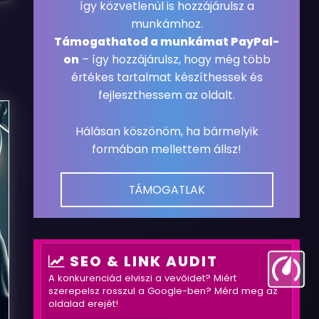
így közvetlenül is hozzájárulsz a
munkámhoz.
Támogathatod a munkámat PayPal-
on
– így hozzájárulsz, hogy még több
értékes tartalmat készíthessek és
fejleszthessem az oldalt.
Hálásan köszönöm, ha bármelyik
formában mellettem állsz!
TÁMOGATLAK
SEO & LINK AUDIT
A konkurenciád elviszi a vevőidet? Miért
szerepelsz rosszul a Google-ben? Mérd meg az
oldalad erejét!