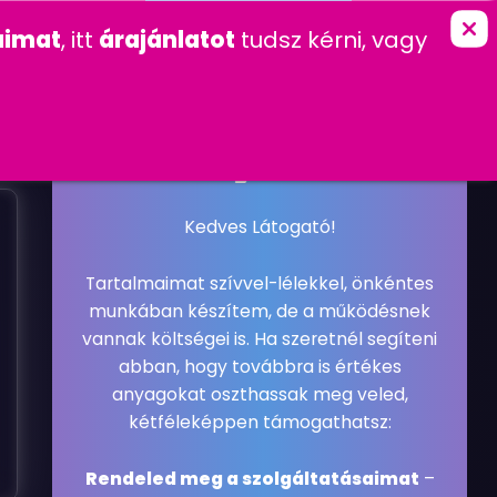
marketing
imat
, itt
árajánlatot
tudsz kérni, vagy
K
KAPCSOLAT
FŐOLDAL
»
GYAKRAN FELTETT KÉRDÉSEK
L
Ü
K
?
2019. FEBRUÁR 1. PÉNTEK
GYAKRAN FELTETT KÉRDÉSEK
#GYAKRAN FELTETT KÉRDÉSEK
Kedves Látogató!
Tartalmaimat szívvel-lélekkel, önkéntes
munkában készítem, de a működésnek
vannak költségei is. Ha szeretnél segíteni
abban, hogy továbbra is értékes
anyagokat oszthassak meg veled,
kétféleképpen támogathatsz:
Rendeled meg a szolgáltatásaimat
–