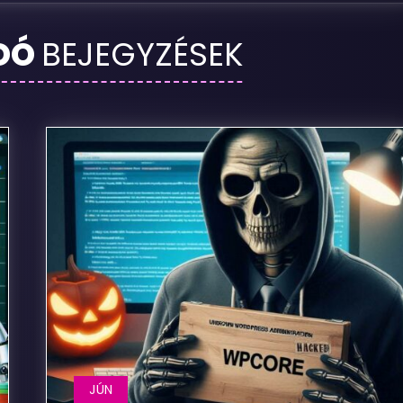
DÓ
BEJEGYZÉSEK
JÚN