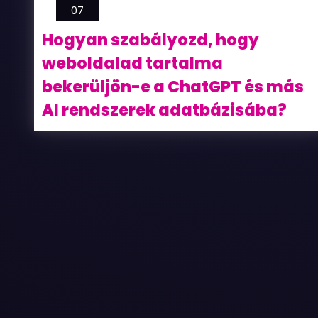
07
Hogyan szabályozd, hogy
weboldalad tartalma
bekerüljön-e a ChatGPT és más
AI rendszerek adatbázisába?