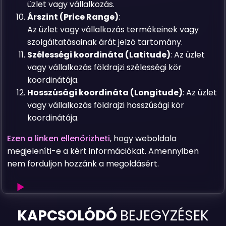
üzlet vagy vállalkozás.
Árszint (Price Range)
:
Az üzlet vagy vállalkozás termékeinek vagy
szolgáltatásainak árát jelző tartomány.
Szélességi koordináta (Latitude)
: Az üzlet
vagy vállalkozás földrajzi szélességi kör
koordinátája.
Hosszúsági koordináta (Longitude)
: Az üzlet
vagy vállalkozás földrajzi hosszúsági kör
koordinátája.
Ezen a linken ellenőrizheti
, hogy weboldala
megjeleníti-e a kért információkat. Amennyiben
nem forduljon hozzánk a megoldásért.
Mi
KAPCSOLÓDÓ
BEJEGYZÉSEK
az