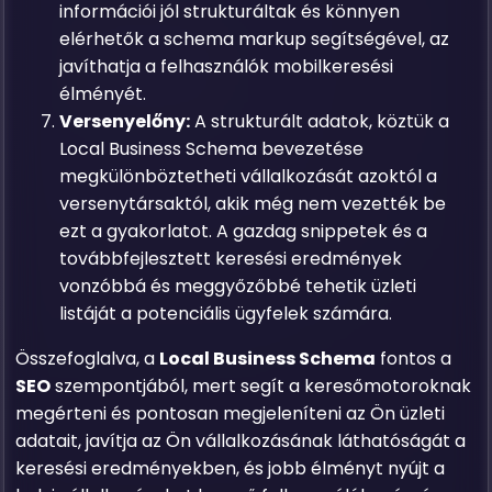
információi jól strukturáltak és könnyen
elérhetők a schema markup segítségével, az
javíthatja a felhasználók mobilkeresési
élményét.
Versenyelőny:
A strukturált adatok, köztük a
Local Business Schema bevezetése
megkülönböztetheti vállalkozását azoktól a
versenytársaktól, akik még nem vezették be
ezt a gyakorlatot. A gazdag snippetek és a
továbbfejlesztett keresési eredmények
vonzóbbá és meggyőzőbbé tehetik üzleti
listáját a potenciális ügyfelek számára.
Összefoglalva, a
Local Business Schema
fontos a
SEO
szempontjából, mert segít a keresőmotoroknak
megérteni és pontosan megjeleníteni az Ön üzleti
adatait, javítja az Ön vállalkozásának láthatóságát a
keresési eredményekben, és jobb élményt nyújt a