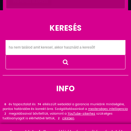
INGYENES ELEMZÉS
KERESÉS
INFO
év tapasztalat és
elkészült weboldal a garancia munkánk minőségére,
0
98
pontos határidőre és korrekt árra. Szolgáltatásainkat a
mesterséges intelligencia
megoldásaival bővítettük, valamint a
YouTube-sikerhez
szükséges
3
tudásanyagot is elérhetővé tettük,
cikkben
.
3
Tekintse meg
referenciáinkat
, ahol
hasznos tanácsot talál. Wordpress
29
szakértőként ajánlom a
cikket és bővítményt
.
18