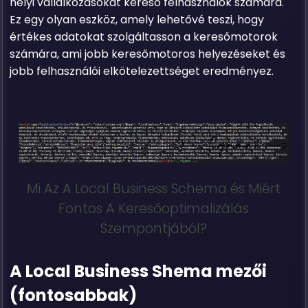
helyi vállalkozásokat kereső felhasználók számára.
Ez egy olyan eszköz, amely lehetővé teszi, hogy
értékes adatokat szolgáltasson a keresőmotorok
számára, ami jobb keresőmotoros helyezéseket és
jobb felhasználói elkötelezettséget eredményez.
Mi Az A Local Business Schema és Miért
Fontos A Keresőoptimalizálás
Szempontjából?
A Local Business Shema mezői
(fontosabbak)