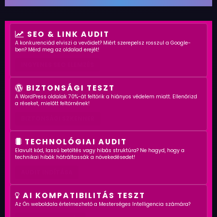
SEO & LINK AUDIT
A konkurenciád elviszi a vevőidet? Miért szerepelsz rosszul a Google-
ben? Mérd meg az oldalad erejét!
INGYENES SEO ELEMZÉS
BIZTONSÁGI TESZT
A WordPress oldalak 70%-át feltörik a hiányos védelem miatt. Ellenőrizd
a réseket, mielőtt feltörnének!
BIZTONSÁGI SZKENNER
TECHNOLÓGIAI AUDIT
Elavult kód, lassú betöltés vagy hibás struktúra? Ne hagyd, hogy a
technikai hibák hátráltassák a növekedésedet!
AUDIT INDÍTÁSA
AI KOMPATIBILITÁS TESZT
Az Ön weboldala értelmezhető a Mesterséges Intelligencia számára?