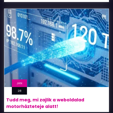
JAN
28
Tudd meg, mi zajlik a weboldalad
motorházteteje alatt!