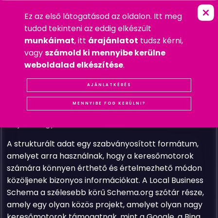
Ez az első látogatásod az oldalon. Itt meg
M
I
A
Z
A
L
O
C
A
L
B
U
S
I
N
E
S
S
S
C
FŐOLDAL
»
GYAKRAN FELTETT KÉRDÉSEK
tudod tekinteni az eddig elkészült
2023. AUGUSZTUS 16. SZERDA
munkáimat
, itt
árajánlatot
tudsz kérni,
GYAKRAN FELTETT KÉRDÉSEK
vagy
számold ki mennyibe kerülne
#GOOGLE
#KERESŐOPTIMALIZÁLÁS
#SEO
weboldalad elkészítése
.
A
Local Business Schema
egyfajta strukturált
adatmegjelölés, amely a keresőmotorok számára
AJÁNLATKÉRÉS
további információkat nyújt egy helyi vállalkozásról,
MENNYIBE FOG KERÜLNI?
például a nevét, címét, telefonszámát, nyitvatartási
idejét és egyéb releváns részleteket.
A strukturált adat egy szabványosított formátum,
amelyet arra használnak, hogy a keresőmotorok
számára könnyen érthető és értelmezhető módon
közöljenek bizonyos információkat. A Local Business
Schema a szélesebb körű Schema.org szótár része,
amely egy olyan közös projekt, amelyet olyan nagy
keresőmotorok támogatnak, mint a Google, a Bing