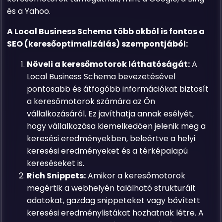
és a Yahoo.
A Local Business Schema több okból is fontos a
SEO (keresőoptimalizálás) szempontjából:
Növeli a keresőmotorok láthatóságát:
A
Local Business Schema bevezetésével
pontosabb és átfogóbb információkat biztosít
a keresőmotorok számára az Ön
vállalkozásáról. Ez javíthatja annak esélyét,
hogy vállalkozása kiemelkedően jelenik meg a
keresési eredményekben, beleértve a helyi
keresési eredményeket és a térképalapú
kereséseket is.
Rich Snippets:
Amikor a keresőmotorok
megértik a webhelyén található strukturált
adatokat, gazdag snippeteket vagy bővített
keresési eredménylistákat hozhatnak létre. A