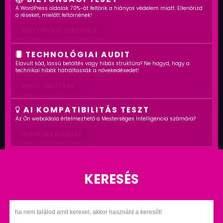
A WordPress oldalak 70%-át feltörik a hiányos védelem miatt. Ellenőrizd
a réseket, mielőtt feltörnének!
BIZTONSÁGI SZKENNER
TECHNOLÓGIAI AUDIT
Elavult kód, lassú betöltés vagy hibás struktúra? Ne hagyd, hogy a
technikai hibák hátráltassák a növekedésedet!
AUDIT INDÍTÁSA
AI KOMPATIBILITÁS TESZT
Az Ön weboldala értelmezhető a Mesterséges Intelligencia számára?
INGYENES ELEMZÉS
KERESÉS