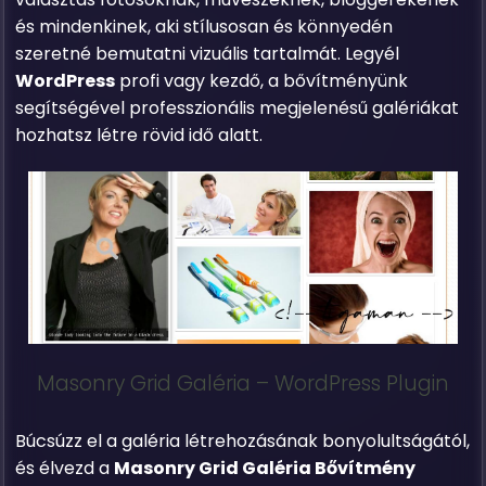
és mindenkinek, aki stílusosan és könnyedén
szeretné bemutatni vizuális tartalmát. Legyél
WordPress
profi vagy kezdő, a bővítményünk
segítségével professzionális megjelenésű galériákat
hozhatsz létre rövid idő alatt.
Masonry Grid Galéria – WordPress Plugin
Búcsúzz el a galéria létrehozásának bonyolultságától,
és élvezd a
Masonry Grid Galéria Bővítmény