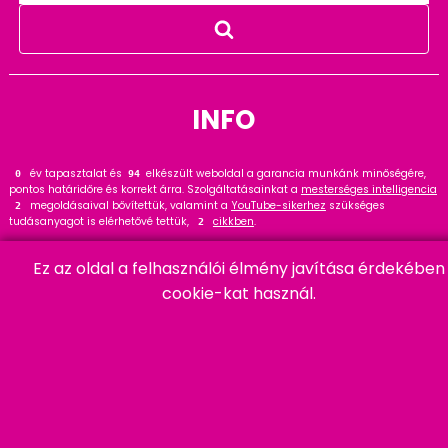
INFO
év tapasztalat és
elkészült weboldal a garancia munkánk minőségére,
0
126
pontos határidőre és korrekt árra. Szolgáltatásainkat a
mesterséges intelligencia
megoldásaival bővítettük, valamint a
YouTube-sikerhez
szükséges
4
tudásanyagot is elérhetővé tettük,
cikkben
.
4
Tekintse meg
referenciáinkat
, ahol
hasznos tanácsot talál. Wordpress
38
szakértőként ajánlom a
cikket és bővítményt
.
Ez az oldal a felhasználói élmény javítása érdekében
24
cookie-kat használ.
HARMADIK
06 20 457 00 77
9400 Sopron, Remetelak u. 12/a