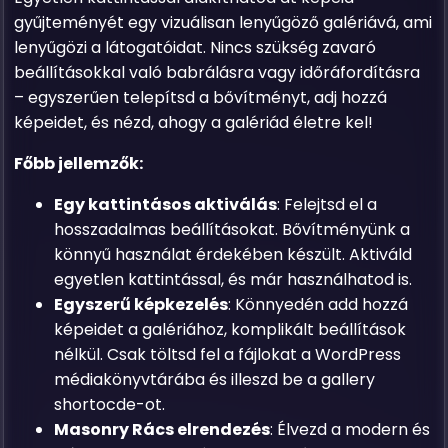
gyűjteményét egy vizuálisan lenyűgöző galériává, ami
lenyűgözi a látogatóidat. Nincs szükség zavaró
beállításokkal való babrálásra vagy időráfordításra
– egyszerűen telepítsd a bővítményt, adj hozzá
képeidet, és nézd, ahogy a galériád életre kel!
Főbb jellemzők:
Egy kattintásos aktiválás
: Felejtsd el a
hosszadalmas beállításokat. Bővítményünk a
könnyű használat érdekében készült. Aktiváld
egyetlen kattintással, és már használhatod is.
Egyszerű képkezelés
: Könnyedén add hozzá
képeidet a galériához, komplikált beállítások
nélkül. Csak töltsd fel a fájlokat a WordPress
médiakönyvtárába és illeszd be a gallery
shortocde-ot.
Masonry Rács elrendezés
: Élvezd a modern és