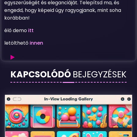
egyszerűségét és eleganciáját. Telepítsd ma, és
engedd, hogy képeid úgy ragyogjanak, mint soha
korábban!
élő demo
itt
letölthető
innen
Masonry
KAPCSOLÓDÓ
BEJEGYZÉSEK
Grid
Galéria
–
wordpress
plugin