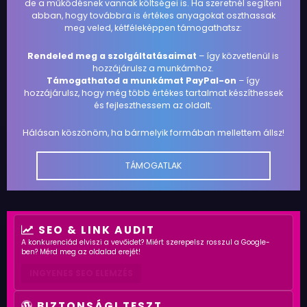
de a működésnek vannak költségei is. Ha szeretnél segíteni
abban, hogy továbbra is értékes anyagokat oszthassak
meg veled, kétféleképpen támogathatsz:
Rendeled meg a szolgáltatásaimat
– így közvetlenül is
hozzájárulsz a munkámhoz.
Támogathatod a munkámat PayPal-on
– így
hozzájárulsz, hogy még több értékes tartalmat készíthessek
és fejleszthessem az oldalt.
Hálásan köszönöm, ha bármelyik formában mellettem állsz!
TÁMOGATLAK
SEO & LINK AUDIT
A konkurenciád elviszi a vevőidet? Miért szerepelsz rosszul a Google-
ben? Mérd meg az oldalad erejét!
INGYENES SEO ELEMZÉS
BIZTONSÁGI TESZT