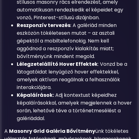
stílusos masonry rács elrendezést, amely
automatikusan rendezkedik el képeidet egy
vonzó, Pinterest-stílusú dizájnban.
Reszponzív tervezés
: A galériád minden
eszközön tökéletesen mutat – az asztali
gépektől a mobiltelefonokig. Nem kell
aggódnod a reszponzív kialakítás miatt;
bővítményünk mindent megold.
Lélegzetelállító Hover Effektek
: Vonzd be a
látogatóidat lenyűgöző hover effektekkel,
amelyek aktívan reagálnak a felhasználók
interakciójára.
Képaláírások:
Adj kontextust képeidhez
képaláírásokkal, amelyek megjelennek a hover
során, lehetővé téve a történetmesélést a
galériáddal.
A
Masonry Grid Galéria Bővítmény
ünk tökéletes
választás fotósoknak, művészeknek, bloggerekenek