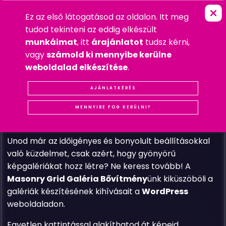
Ez az első látogatásod az oldalon. Itt meg
M
A
S
O
N
R
Y
G
R
I
D
G
A
L
É
R
I
A
–
FŐOLDAL
»
WORDPRESS
tudod tekinteni az eddig elkészült
2023. SZEPTEMBER 25. HÉTFŐ
munkáimat
, itt
árajánlatot
tudsz kérni,
WORDPRESS
vagy
számold ki mennyibe kerülne
#WORDPRESS PLUGIN
weboldalad elkészítése
.
Bemutatom a tigaman webdesign Masonry Grid
Galéria Bővítményt – Megoldás a lenyűgöző
AJÁNLATKÉRÉS
képgalériák könnyed és látványos
MENNYIBE FOG KERÜLNI?
létrehozásához a beépített gallery shortocde
használatával!
Unod már az időigényes és bonyolult beállításokkal
való küzdelmet, csak azért, hogy gyönyörű
képgalériákat hozz létre? Ne keress tovább! A
Masonry Grid Galéria Bővítmény
ünk kiküszöböli a
galériák készítésének kihívásait a
WordPress
weboldaladon.
Egyetlen kattintással alakíthatod át képeid