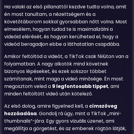
Ha valaki az első pillanattól kezdve tudta volna, amit
én most tanultam, a nézettségem és a
követőtáborom sokkal gyorsabban nőtt volna. Most
elmesélem, hogyan tudod te is maximalizálni a
videóid elérését, és hogyan kerülheted el, hogy a
videód beragadjon ebbe a láthatatlan csapdába.
Amikor feltöltöd a videót, a TikTok csak félúton van a
folyamatban. A nagy alkotók mind követnek
bizonyos lépéseket, és ezek sokszor többet
számítanak, mint maga a videó minősége. Én most
megosztom veled a
9 legfontosabb tippet
, ami
minden feltöltött videó után kötelező.
Az első dolog, amire figyelned kell, a
címszöveg
hozzáadása
. Gondolj rá úgy, mint a TikTok „mini-
thumbnails”-jára. Egy gyors vizuális üzenet, ami
megállítja a görgetést, és az emberek rögtön látják,