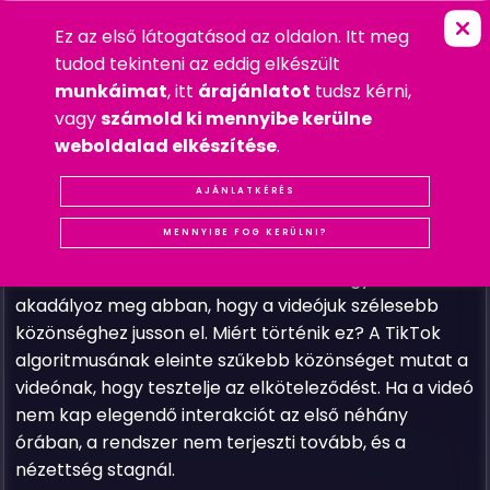
Ez az első látogatásod az oldalon. Itt meg
H
O
G
Y
A
N
S
Z
A
B
A
D
U
L
J
K
I
A
T
I
FŐOLDAL
»
GYAKRAN FELTETT KÉRDÉSEK
tudod tekinteni az eddig elkészült
2025. OKTÓBER 31. PÉNTEK
munkáimat
, itt
árajánlatot
tudsz kérni,
GYAKRAN FELTETT KÉRDÉSEK
vagy
számold ki mennyibe kerülne
#MARKETING
#TIKTOK
weboldalad elkészítése
.
Bizonyára találkoztál már a jelenséggel: feltöltesz
egy videót, és azt várod, hogy szárnyaljon a
AJÁNLATKÉRÉS
nézettsége… de a TikTok 200 nézetnél megáll. Ez az
MENNYIBE FOG KERÜLNI?
úgynevezett
„200 nézetes börtön”
– egy
láthatatlan fal, ami sok kezdő tartalomgyártót
akadályoz meg abban, hogy a videójuk szélesebb
közönséghez jusson el. Miért történik ez? A TikTok
algoritmusának eleinte szűkebb közönséget mutat a
videónak, hogy tesztelje az elköteleződést. Ha a videó
nem kap elegendő interakciót az első néhány
órában, a rendszer nem terjeszti tovább, és a
nézettség stagnál.