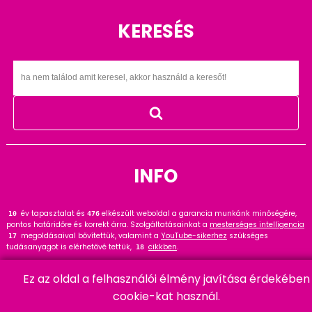
KERESÉS
INFO
év tapasztalat és
elkészült weboldal a garancia munkánk minőségére,
14
476
pontos határidőre és korrekt árra. Szolgáltatásainkat a
mesterséges intelligencia
megoldásaival bővítettük, valamint a
YouTube-sikerhez
szükséges
17
tudásanyagot is elérhetővé tettük,
cikkben
.
18
Tekintse meg
referenciáinkat
, ahol
hasznos tanácsot talál. Wordpress
145
Ez az oldal a felhasználói élmény javítása érdekében
szakértőként ajánlom a
cikket és bővítményt
.
91
cookie-kat használ.