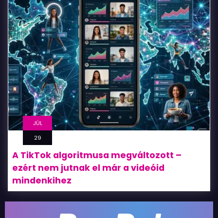
JÚL
29
A TikTok algoritmusa megváltozott –
ezért nem jutnak el már a videóid
mindenkihez