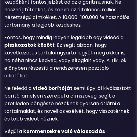
kezdőként fontos jelzést ad az algoritmusnak. Ne
használj túl sokat, és kerüld az általános, milliós
nézettségű címkéket. A 10.000–100.000 felhasználós
tartomány a legjobb kezdéshez.
Fontos, hogy mindig legyen legalább egy videód a
piszkozatok között
. Ez segít abban, hogy
következetes tartalomgyártó legyél, még akkor is,
ha néha nincs kedved, vagy elfoglalt vagy. A TikTok
előnyben részesíti a rendszeresen posztoló
alkotókat.
Ne feledd a
videó borítóját
sem! Egy jól kiválasztott
borító, amelyen szerepel a címszöveg, segít a
profilodon böngésző nézőknek gyorsan átlátni a
tartalmaidat, és növeli az esélyét, hogy visszatérnek
és több videót néznek.
Végül a
kommentekre való válaszadás