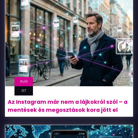
TikTok
200
nézős
börtönéből:
9
lépés,
amit
minden
AUG
videó
07
után
Az Instagram már nem a lájkokról szól – a
mentések és megosztások kora jött el
meg
kell
tenned