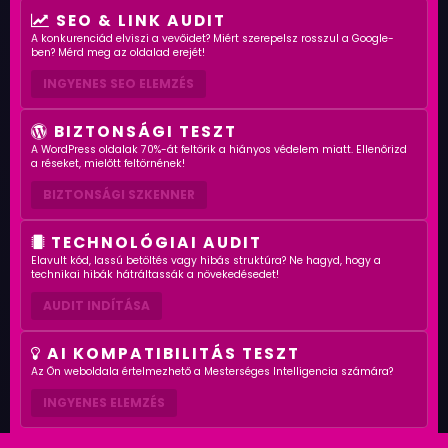
SEO & LINK AUDIT
A konkurenciád elviszi a vevőidet? Miért szerepelsz rosszul a Google-
ben? Mérd meg az oldalad erejét!
INGYENES SEO ELEMZÉS
BIZTONSÁGI TESZT
A WordPress oldalak 70%-át feltörik a hiányos védelem miatt. Ellenőrizd
a réseket, mielőtt feltörnének!
BIZTONSÁGI SZKENNER
TECHNOLÓGIAI AUDIT
Elavult kód, lassú betöltés vagy hibás struktúra? Ne hagyd, hogy a
technikai hibák hátráltassák a növekedésedet!
AUDIT INDÍTÁSA
AI KOMPATIBILITÁS TESZT
Az Ön weboldala értelmezhető a Mesterséges Intelligencia számára?
INGYENES ELEMZÉS