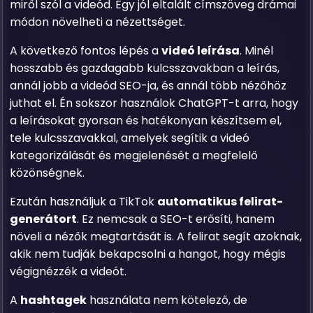
miről szól a videód. Egy jól eltalált címszöveg drámai
módon növelheti a nézettséget.
A következő fontos lépés a
videó leírása
. Minél
hosszabb és gazdagabb kulcsszavakban a leírás,
annál jobb a videód SEO-ja, és annál több nézőhöz
juthat el. Én sokszor használok ChatGPT-t arra, hogy
a leírásokat gyorsan és hatékonyan készítsem el,
tele kulcsszavakkal, amelyek segítik a videó
kategorizálását és megjelenését a megfelelő
közönségnek.
Ezután használjuk a TikTok
automatikus felirat-
generátort
. Ez nemcsak a SEO-t erősíti, hanem
növeli a nézők megtartását is. A felirat segít azoknak,
akik nem tudják bekapcsolni a hangot, hogy mégis
végignézzék a videót.
A
hashtagek
használata nem kötelező, de