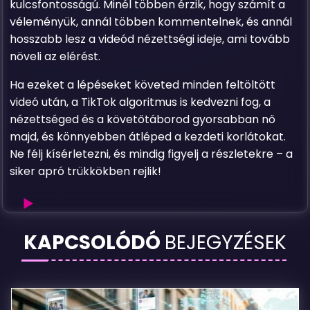
kulcsfontosságú. Minél többen érzik, hogy számít a
véleményük, annál többen kommentelnek, és annál
hosszabb lesz a videód nézettségi ideje, ami tovább
növeli az elérést.
Ha ezeket a lépéseket követed minden feltöltött
videó után, a TikTok algoritmus is kedvezni fog, a
nézettséged és a követőtáborod gyorsabban nő
majd, és könnyebben átléped a kezdeti korlátokat.
Ne félj kísérletezni, és mindig figyelj a részletekre – a
siker apró trükkökben rejlik!
Hogyan
KAPCSOLÓDÓ
BEJEGYZÉSEK
szabadulj
ki
a