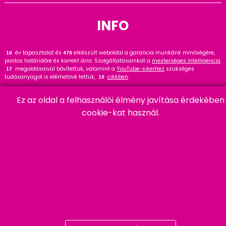
INFO
év tapasztalat és
elkészült weboldal a garancia munkánk minőségére,
12
476
pontos határidőre és korrekt árra. Szolgáltatásainkat a
mesterséges intelligencia
megoldásaival bővítettük, valamint a
YouTube-sikerhez
szükséges
17
tudásanyagot is elérhetővé tettük,
cikkben
.
18
Tekintse meg
referenciáinkat
, ahol
hasznos tanácsot talál. Wordpress
145
Ez az oldal a felhasználói élmény javítása érdekében
szakértőként ajánlom a
cikket és bővítményt
.
91
cookie-kat használ.
HARMADIK
06 20 457 00 77
9400 Sopron, Remetelak u. 12/a
tigaman@tigaman.hu
/ tigamanhungary