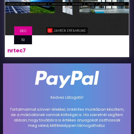
DEC
10
nrtec7
Kedves Látogató!
Tartalmaimat szívvel-lélekkel, önkéntes munkában készítem,
de a működésnek vannak költségei is. Ha szeretnél segíteni
abban, hogy továbbra is értékes anyagokat oszthassak
meg veled, kétféleképpen támogathatsz: