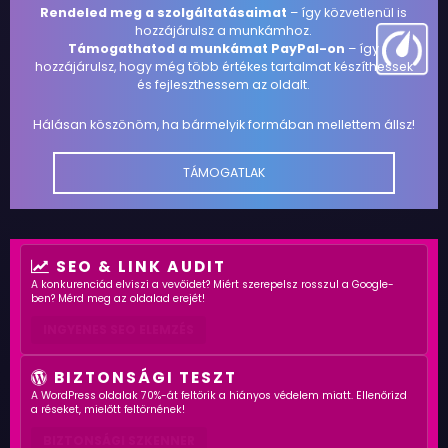
Rendeled meg a szolgáltatásaimat
– így közvetlenül is
hozzájárulsz a munkámhoz.
Támogathatod a munkámat PayPal-on
– így
hozzájárulsz, hogy még több értékes tartalmat készíthessek
és fejleszthessem az oldalt.
Hálásan köszönöm, ha bármelyik formában mellettem állsz!
TÁMOGATLAK
SEO & LINK AUDIT
A konkurenciád elviszi a vevőidet? Miért szerepelsz rosszul a Google-
ben? Mérd meg az oldalad erejét!
INGYENES SEO ELEMZÉS
BIZTONSÁGI TESZT
A WordPress oldalak 70%-át feltörik a hiányos védelem miatt. Ellenőrizd
a réseket, mielőtt feltörnének!
BIZTONSÁGI SZKENNER