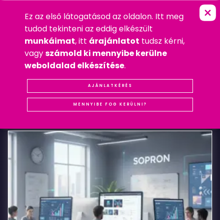
Ez az első látogatásod az oldalon. Itt meg
D
Ö
R
Ö
G
D
I
M
E
Z
Ő
K
F
T
.
FŐOLDAL
»
LOGÓ
tudod tekinteni az eddig elkészült
2018. NOVEMBER 29. CSÜTÖRTÖK
munkáimat
, itt
árajánlatot
tudsz kérni,
LOGÓ
,
MOBIL
,
WEBDESIGN
vagy
számold ki mennyibe kerülne
#LOGÓ
#REFERENCIA
#WEBDESIGN
weboldalad elkészítése
.
Dörögdi
AJÁNLATKÉRÉS
KAPCSOLÓDÓ
BEJEGYZÉSEK
Mező
MENNYIBE FOG KERÜLNI?
Kft.