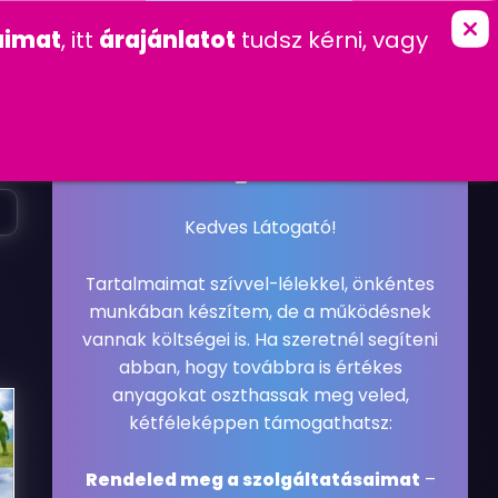
marketing
imat
, itt
árajánlatot
tudsz kérni, vagy
K
KAPCSOLAT
FŐOLDAL
»
LOGÓ
2016. FEBRUÁR 11. CSÜTÖRTÖK
LOGÓ
,
MOBIL
,
WEBDESIGN
#LOGÓ
#REFERENCIA
#SOPRON
#WEBDESIGN
Kedves Látogató!
Tartalmaimat szívvel-lélekkel, önkéntes
munkában készítem, de a működésnek
vannak költségei is. Ha szeretnél segíteni
abban, hogy továbbra is értékes
anyagokat oszthassak meg veled,
kétféleképpen támogathatsz:
Rendeled meg a szolgáltatásaimat
–