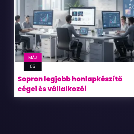
MÁJ
05
Sopron legjobb honlapkészítő
cégei és vállalkozói