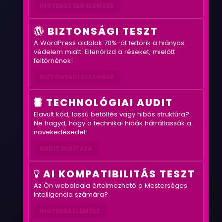
INGYENES SEO ELEMZÉS
BIZTONSÁGI TESZT
A WordPress oldalak 70%-át feltörik a hiányos
védelem miatt. Ellenőrizd a réseket, mielőtt
feltörnének!
BIZTONSÁGI SZKENNER
TECHNOLÓGIAI AUDIT
Elavult kód, lassú betöltés vagy hibás struktúra?
Ne hagyd, hogy a technikai hibák hátráltassák a
növekedésedet!
AUDIT INDÍTÁSA
AI KOMPATIBILITÁS TESZT
Az Ön weboldala értelmezhető a Mesterséges
Intelligencia számára?
INGYENES ELEMZÉS