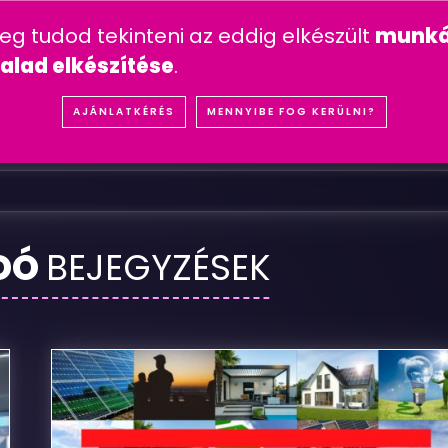
n feltett kérdések
mesterséges intelligencia
youtube 
meg tudod tekinteni az eddig elkészült
munká
IÓK
REFERENCIÁK
SZOLGÁLTATÁSOK
ÁRA
alad elkészítése
.
D
O
M
U
S
I
N
G
A
T
L
A
N
S
O
P
R
O
N
AJÁNLATKÉRÉS
MENNYIBE FOG KERÜLNI?
DÓ
BEJEGYZÉSEK