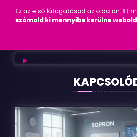
06 20 457 00 77
wordpress
gyakra
Ez az első látogatásod az oldalon. Itt 
CÉGINFORMÁC
számold ki mennyibe kerülne webold
Domus
KAPCSOLÓ
Ingatlan
Sopron