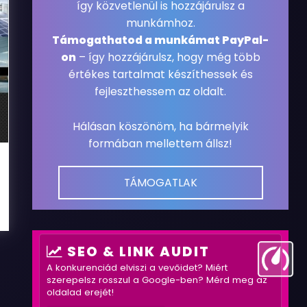
így közvetlenül is hozzájárulsz a
munkámhoz.
Támogathatod a munkámat PayPal-
on
– így hozzájárulsz, hogy még több
értékes tartalmat készíthessek és
fejleszthessem az oldalt.
Hálásan köszönöm, ha bármelyik
formában mellettem állsz!
TÁMOGATLAK
SEO & LINK AUDIT
A konkurenciád elviszi a vevőidet? Miért
szerepelsz rosszul a Google-ben? Mérd meg az
oldalad erejét!