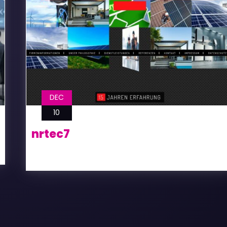
DEC
10
nrtec7