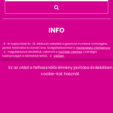
INFO
év tapasztalat és
elkészült weboldal a garancia munkánk minőségére,
0
79
pontos határidőre és korrekt árra. Szolgáltatásainkat a
mesterséges intelligencia
megoldásaival bővítettük, valamint a
YouTube-sikerhez
szükséges
2
tudásanyagot is elérhetővé tettük,
cikkben
.
2
Tekintse meg
referenciáinkat
, ahol
hasznos tanácsot talál. Wordpress
23
Ez az oldal a felhasználói élmény javítása érdekében
szakértőként ajánlom a
cikket és bővítményt
.
14
cookie-kat használ.
HARMADIK
06 20 457 00 77
9400 Sopron, Remetelak u. 12/a