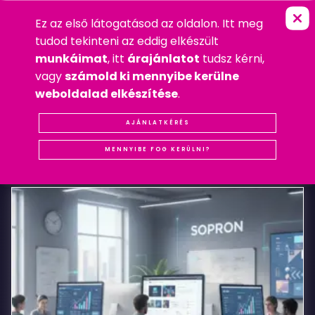
Ez az első látogatásod az oldalon. Itt meg
S
Z
É
L
M
A
L
O
M
É
T
T
E
R
E
M
FŐOLDAL
»
WEBDESIGN
tudod tekinteni az eddig elkészült
2009. JANUÁR 2. PÉNTEK
munkáimat
, itt
árajánlatot
tudsz kérni,
WEBDESIGN
vagy
számold ki mennyibe kerülne
#REFERENCIA
#SOPRON
#WEBDESIGN
weboldalad elkészítése
.
Szélmalom
AJÁNLATKÉRÉS
KAPCSOLÓDÓ
BEJEGYZÉSEK
Étterem
MENNYIBE FOG KERÜLNI?