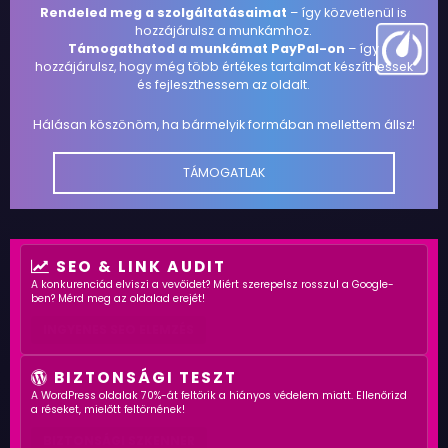
Rendeled meg a szolgáltatásaimat
– így közvetlenül is
hozzájárulsz a munkámhoz.
Támogathatod a munkámat PayPal-on
– így
hozzájárulsz, hogy még több értékes tartalmat készíthessek
és fejleszthessem az oldalt.
Hálásan köszönöm, ha bármelyik formában mellettem állsz!
TÁMOGATLAK
SEO & LINK AUDIT
A konkurenciád elviszi a vevőidet? Miért szerepelsz rosszul a Google-
ben? Mérd meg az oldalad erejét!
INGYENES SEO ELEMZÉS
BIZTONSÁGI TESZT
A WordPress oldalak 70%-át feltörik a hiányos védelem miatt. Ellenőrizd
a réseket, mielőtt feltörnének!
BIZTONSÁGI SZKENNER