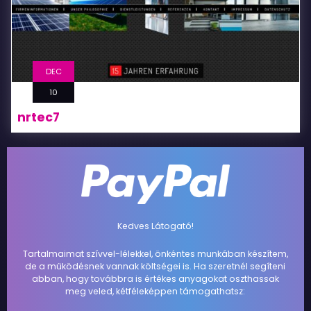
DEC
10
nrtec7
Kedves Látogató!
Tartalmaimat szívvel-lélekkel, önkéntes munkában készítem,
de a működésnek vannak költségei is. Ha szeretnél segíteni
abban, hogy továbbra is értékes anyagokat oszthassak
meg veled, kétféleképpen támogathatsz: