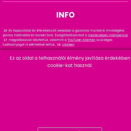
INFO
év tapasztalat és
elkészült weboldal a garancia munkánk minőségére,
12
476
pontos határidőre és korrekt árra. Szolgáltatásainkat a
mesterséges intelligencia
megoldásaival bővítettük, valamint a
YouTube-sikerhez
szükséges
17
tudásanyagot is elérhetővé tettük,
cikkben
.
18
Tekintse meg
referenciáinkat
, ahol
hasznos tanácsot talál. Wordpress
144
Ez az oldal a felhasználói élmény javítása érdekében
szakértőként ajánlom a
cikket és bővítményt
.
91
cookie-kat használ.
HARMADIK
06 20 457 00 77
9400 Sopron, Remetelak u. 12/a
tigaman@tigaman.hu
/ tigamanhungary