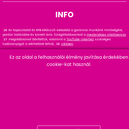
INFO
év tapasztalat és
elkészült weboldal a garancia munkánk minőségére,
13
476
pontos határidőre és korrekt árra. Szolgáltatásainkat a
mesterséges intelligencia
megoldásaival bővítettük, valamint a
YouTube-sikerhez
szükséges
17
tudásanyagot is elérhetővé tettük,
cikkben
.
18
Tekintse meg
referenciáinkat
, ahol
hasznos tanácsot talál. Wordpress
145
Ez az oldal a felhasználói élmény javítása érdekében
szakértőként ajánlom a
cikket és bővítményt
.
91
cookie-kat használ.
HARMADIK
06 20 457 00 77
9400 Sopron, Remetelak u. 12/a
tigaman@tigaman.hu
/ tigamanhungary