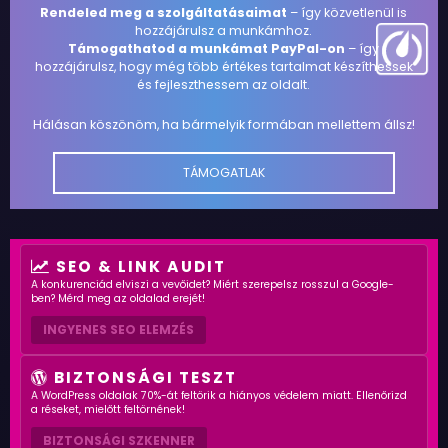
Rendeled meg a szolgáltatásaimat
– így közvetlenül is
hozzájárulsz a munkámhoz.
Támogathatod a munkámat PayPal-on
– így
hozzájárulsz, hogy még több értékes tartalmat készíthessek
és fejleszthessem az oldalt.
Hálásan köszönöm, ha bármelyik formában mellettem állsz!
TÁMOGATLAK
SEO & LINK AUDIT
A konkurenciád elviszi a vevőidet? Miért szerepelsz rosszul a Google-
ben? Mérd meg az oldalad erejét!
INGYENES SEO ELEMZÉS
BIZTONSÁGI TESZT
A WordPress oldalak 70%-át feltörik a hiányos védelem miatt. Ellenőrizd
a réseket, mielőtt feltörnének!
BIZTONSÁGI SZKENNER