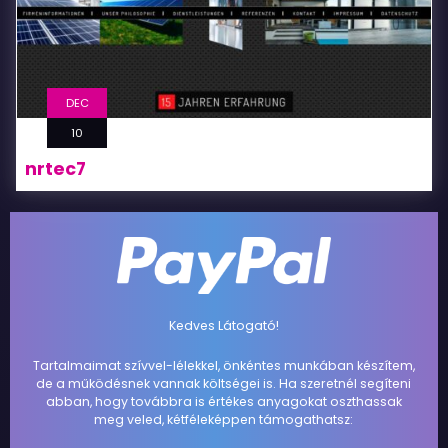
DEC
10
nrtec7
Kedves Látogató!
Tartalmaimat szívvel-lélekkel, önkéntes munkában készítem,
de a működésnek vannak költségei is. Ha szeretnél segíteni
abban, hogy továbbra is értékes anyagokat oszthassak
meg veled, kétféleképpen támogathatsz: