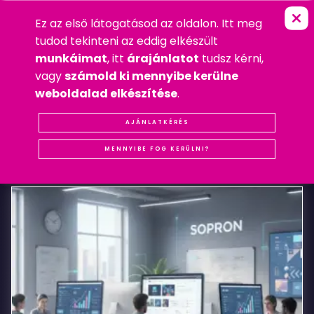
Ez az első látogatásod az oldalon. Itt meg
S
O
P
R
O
N
I
D
A
R
A
Z
S
A
K
S
P
O
R
T
FŐOLDAL
»
MOBIL
tudod tekinteni az eddig elkészült
2020. AUGUSZTUS 1. SZOMBAT
munkáimat
, itt
árajánlatot
tudsz kérni,
MOBIL
,
WEBDESIGN
vagy
számold ki mennyibe kerülne
#REFERENCIA
#SOPRON
#WEBDESIGN
weboldalad elkészítése
.
Soproni
AJÁNLATKÉRÉS
KAPCSOLÓDÓ
BEJEGYZÉSEK
Darazsak
MENNYIBE FOG KERÜLNI?
Sportakadémia