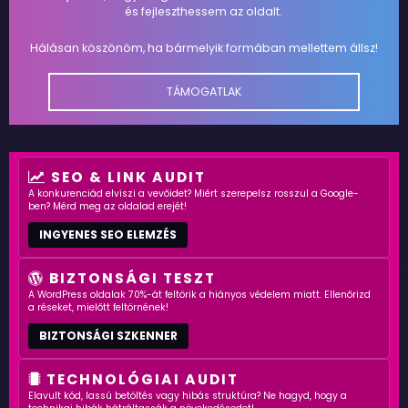
és fejleszthessem az oldalt.
Hálásan köszönöm, ha bármelyik formában mellettem állsz!
TÁMOGATLAK
SEO & LINK AUDIT
A konkurenciád elviszi a vevőidet? Miért szerepelsz rosszul a Google-
ben? Mérd meg az oldalad erejét!
INGYENES SEO ELEMZÉS
BIZTONSÁGI TESZT
A WordPress oldalak 70%-át feltörik a hiányos védelem miatt. Ellenőrizd
a réseket, mielőtt feltörnének!
BIZTONSÁGI SZKENNER
TECHNOLÓGIAI AUDIT
Elavult kód, lassú betöltés vagy hibás struktúra? Ne hagyd, hogy a