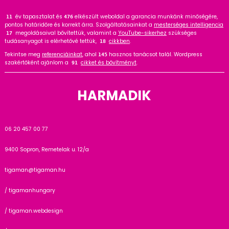
év tapasztalat és
elkészült weboldal a garancia munkánk minőségére,
17
476
pontos határidőre és korrekt árra. Szolgáltatásainkat a
mesterséges intelligencia
megoldásaival bővítettük, valamint a
YouTube-sikerhez
szükséges
17
tudásanyagot is elérhetővé tettük,
cikkben
.
18
Tekintse meg
referenciáinkat
, ahol
hasznos tanácsot talál. Wordpress
145
szakértőként ajánlom a
cikket és bővítményt
.
91
HARMADIK
06 20 457 00 77
9400 Sopron, Remetelak u. 12/a
tigaman@tigaman.hu
/ tigamanhungary
/ tigaman.webdesign