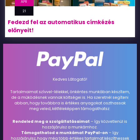
ÁPR
21
Fedezd fel az automatikus címkézés
előnyeit!
Kedves Látogató!
Tartalmaimat szívvel-lélekkel, önkéntes munkában készítem,
de a működésnek vannak költségei is. Ha szeretnél segíteni
abban, hogy továbbra is értékes anyagokat oszthassak
meg veled, kétféleképpen támogathatsz:
Rendeled meg a szolgáltatásaimat
– így közvetlenül is
hozzájárulsz a munkámhoz.
Támogathatod a munkámat PayPal-on
– így
hozzájárulsz, hogy még több értékes tartalmat készíthessek